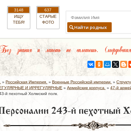
3148
637
ИЩУ
СТАРЫЕ
ТЕБЯ!
ФОТО
Найти родных
ез знания и лапоть не сплетешь. (мордовска
.
»
Российская Империя.
»
Военные Российской империи.
»
Структ
ЕГУЛЯРНЫЕ И ИРРЕГУЛЯРНЫЕ
»
Армейские корпуса.
»
47-й армей
3-й пехотный Холмский полк.
Персоналии 243-й пехотный Х