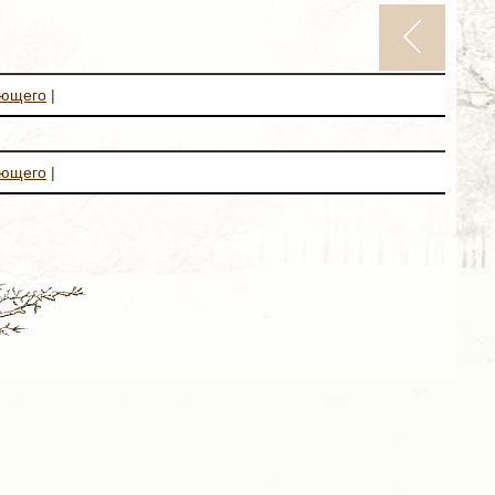
ующего
|
ующего
|