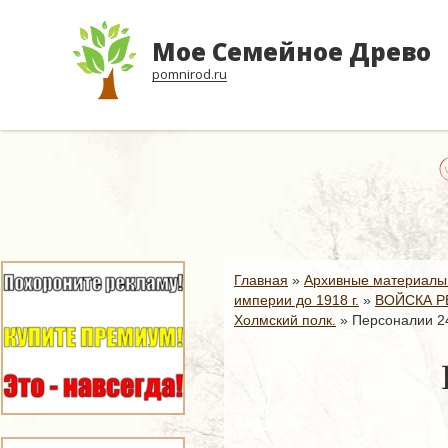
Мое Семейное Древо
pomnirod.ru
Б
Главная
»
Архивные материалы
империи до 1918 г.
»
ВОЙСКА Р
Холмский полк.
»
Персоналии 24