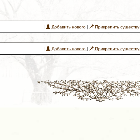
|
Добавить нового
|
Прикрепить существ
|
Добавить нового
|
Прикрепить существ