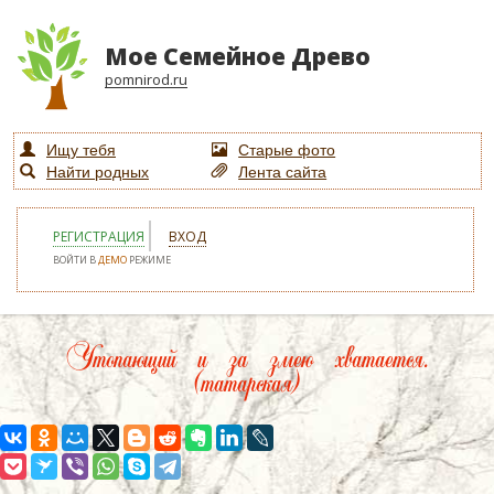
Мое Семейное Древо
pomnirod.ru
Ищу тебя
Старые фото
Найти родных
Лента сайта
РЕГИСТРАЦИЯ
ВХОД
ВОЙТИ В
ДЕМО
РЕЖИМЕ
Утопающий и за змею хватается.
(татарская)