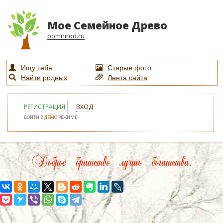
Мое Семейное Древо
pomnirod.ru
Ищу тебя
Старые фото
Найти родных
Лента сайта
РЕГИСТРАЦИЯ
ВХОД
ВОЙТИ В
ДЕМО
РЕЖИМЕ
Доброе братство лучше богатства.