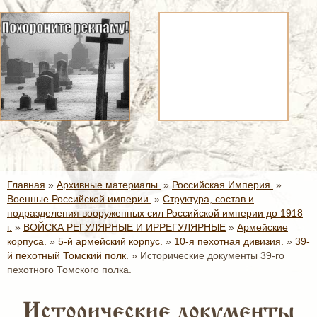
Главная
»
Архивные материалы.
»
Российская Империя.
»
Военные Российской империи.
»
Структура, состав и
подразделения вооруженных сил Российской империи до 1918
г.
»
ВОЙСКА РЕГУЛЯРНЫЕ И ИРРЕГУЛЯРНЫЕ
»
Армейские
корпуса.
»
5-й армейский корпус.
»
10-я пехотная дивизия.
»
39-
й пехотный Томский полк.
»
Исторические документы 39-го
пехотного Томского полка.
Исторические документы