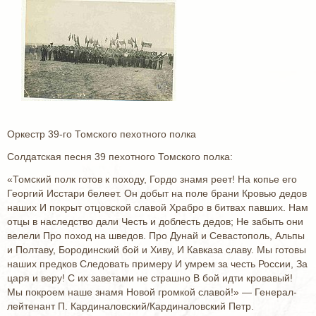
Оркестр 39-го Томского пехотного полка
Солдатская песня 39 пехотного Томского полка:
«Томский полк готов к походу, Гордо знамя реет! На копье его
Георгий Исстари белеет. Он добыт на поле брани Кровью дедов
наших И покрыт отцовской славой Храбро в битвах павших. Нам
отцы в наследство дали Честь и доблесть дедов; Не забыть они
велели Про поход на шведов. Про Дунай и Севастополь, Альпы
и Полтаву, Бородинский бой и Хиву, И Кавказа славу. Мы готовы
наших предков Следовать примеру И умрем за честь России, За
царя и веру! С их заветами не страшно В бой идти кровавый!
Мы покроем наше знамя Новой громкой славой!» — Генерал-
лейтенант П. Кардиналовский/Кардиналовский Петр.