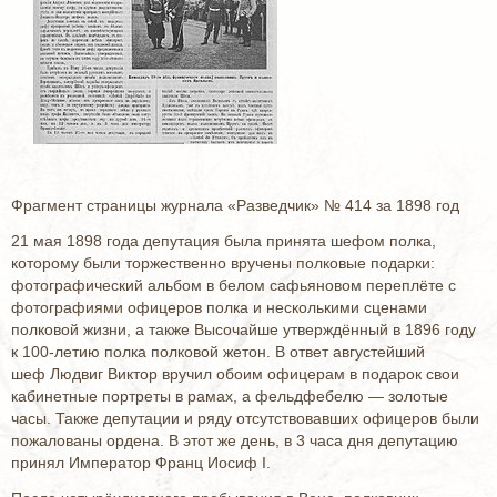
Фрагмент страницы журнала «Разведчик» № 414 за 1898 год
21 мая 1898 года депутация была принята шефом полка,
которому были торжественно вручены полковые подарки:
фотографический альбом в белом сафьяновом переплёте с
фотографиями офицеров полка и несколькими сценами
полковой жизни, а также Высочайше утверждённый в 1896 году
к 100-летию полка полковой жетон. В ответ августейший
шеф Людвиг Виктор вручил обоим офицерам в подарок свои
кабинетные портреты в рамах, а фельдфебелю — золотые
часы. Также депутации и ряду отсутствовавших офицеров были
пожалованы ордена. В этот же день, в 3 часа дня депутацию
принял Император Франц Иосиф I.