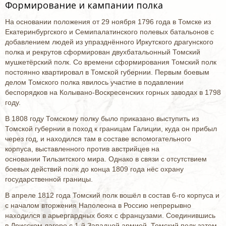
Формирование и кампании полка
На основании положения от 29 ноября 1796 года в Томске из
Екатеринбургского и Семипалатинского полевых батальонов с
добавлением людей из упразднённого Иркутского драгунского
полка и рекрутов сформирован двухбатальонный Томский
мушкетёрский полк. Со времени сформирования Томский полк
постоянно квартировал в Томской губернии. Первым боевым
делом Томского полка явилось участие в подавлении
беспорядков на Колывано-Воскресенских горных заводах в 1798
году.
В 1808 году Томскому полку было приказано выступить из
Томской губернии в поход к границам Галиции, куда он прибыл
через год, и находился там в составе вспомогательного
корпуса, выставленного против австрийцев на
основании Тильзитского мира. Однако в связи с отсутствием
боевых действий полк до конца 1809 года нёс охрану
государственной границы.
В апреле 1812 года Томский полк вошёл в состав 6-го корпуса и
с началом вторжения Наполеона в Россию непрерывно
находился в арьергардных боях с французами. Соединившись
в Дрисском лагере с 1-й Западной армией, Томский полк затем