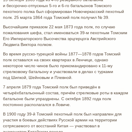
и бессрочно-отпускных 5-го и 6-го батальонов Томского
пехотного полка был сформирован Новочеркасский пехотный
полк. 25 марта 1864 года Томский полк получил № 39.
Высочайшим приказом 22 мая 1873 года полк, по случаю
пожалования шефа, стал именоваться 39-м пехотным Томским
Его Императорского Высочества эрцгерцога Австрийского
Людвига Виктора полком.
Во время русско-турецкой войны 1877—1878 годов Томский
полк оставался на своих квартирах в Ленчице, однако
некоторое число чинов было прикомандировано к 11-му
стрелковому батальону и участвовали в делах с турками
под Шипкой, Шейновым и Плевной.
7 апреля 1879 года Томский полк был приведён в
четырёхбатальонный состав, причём стрелковые роты в каждом
батальоне были упразднены. С октября 1892 года полк
постоянно располагался в Ловиче.
В 1900 году 39-й Томский пехотный полк был направлен для
участия в боевых действиях Русской армии на территории
сотрясаемого от восстаний Китая — участвовал в
знаменитом Китайском походе.