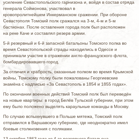
усиление Севастопольского гарнизона и, войдя в состав отряда
генерала Соймонова, участвовал в
кровопролитнейшем Инкерманском сражении. При обороне
Севастополя Томский полк сражался на 3-м, 4-м и 5-м
бастионах. После оставления города полк был расположен
на реке Каче и составлял резерв армии.
5-й резервный и 6-й запасной батальоны Томского полка во
время Севастопольской страды находились в Одессе и
принимали участие в отражении англо-французского флота,
бомбардировавшего город.
За отличия и храбрость, оказанные полком во время Крымской
войны, Томскому полку были пожалованы Георгиевские
знамёна с надписью «За Севастополь в 1854 и 1855 годах».
По окончании военных действий Томский полк был переведён
на новые квартиры: в город Белёв Тульской губернии, при этом
ему было положено выделять караульные команды в Москву.
По случаю вспыхнувшего в Польше мятежа, Томский полк
отправился в Варшавскую губернию, где неоднократно имел
боевые столкновения с поляками.
13 октября 1863 года из 4-го резервного батальона