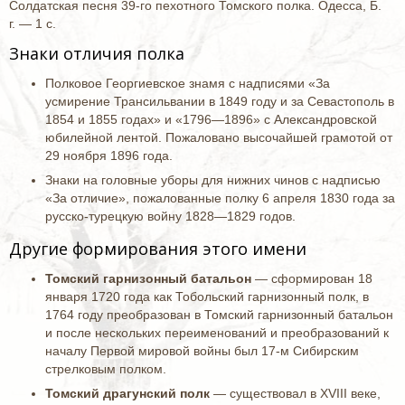
Солдатская песня 39-го пехотного Томского полка. Одесса, Б.
г. — 1 с.
Знаки отличия полка
Полковое Георгиевское знамя с надписями «За
усмирение Трансильвании в 1849 году и за Севастополь в
1854 и 1855 годах» и «1796—1896» с Александровской
юбилейной лентой. Пожаловано высочайшей грамотой от
29 ноября 1896 года.
Знаки на головные уборы для нижних чинов с надписью
«За отличие», пожалованные полку 6 апреля 1830 года за
русско-турецкую войну 1828—1829 годов.
Другие формирования этого имени
Томский гарнизонный батальон
— сформирован 18
января 1720 года как Тобольский гарнизонный полк, в
1764 году преобразован в Томский гарнизонный батальон
и после нескольких переименований и преобразований к
началу Первой мировой войны был 17-м Сибирским
стрелковым полком.
Томский драгунский полк
— существовал в XVIII веке,