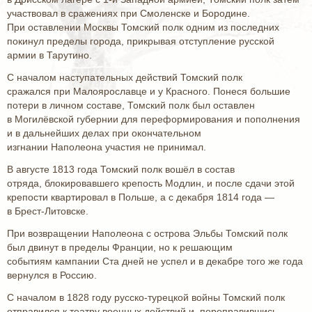
участвовал в сражениях при Смоленске и Бородине.
При оставлении Москвы Томский полк одним из последних
покинул пределы города, прикрывая отступление русской
армии в Тарутино.
С началом наступательных действий Томский полк
сражался при Малоярославце и у Красного. Понеся большие
потери в личном составе, Томский полк был оставлен
в Могилёвской губернии для переформирования и пополнения
и в дальнейших делах при окончательном
изгнании Наполеона участия не принимал.
В августе 1813 года Томский полк вошёл в состав
отряда, блокировавшего крепость Модлин, и после сдачи этой
крепости квартировал в Польше, а с декабря 1814 года —
в Брест-Литовске.
При возвращении Наполеона с острова Эльбы Томский полк
был двинут в пределы Франции, но к решающим
событиям кампании Ста дней не успел и в декабре того же года
вернулся в Россию.
С началом в 1828 году русско-турецкой войны Томский полк
отправился к театру военных действий и, переправившись