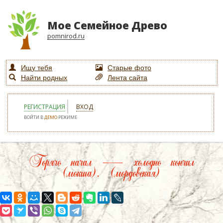
Мое Семейное Древо
pomnirod.ru
Ищу тебя
Старые фото
Найти родных
Лента сайта
РЕГИСТРАЦИЯ
ВХОД
ВОЙТИ В
ДЕМО
РЕЖИМЕ
Горячо начал — холодно кончил
(мокша). (мордовская)