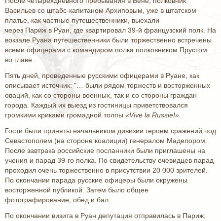
После четырёхдневного пребывания в Вене, полковник
Васильев со штабс-капитаном Архиповым, уже в штатском
платье, как частные путешественники, выехали
через Париж в Руан, где квартировал 39-й французский полк. На
вокзале Руана путешественники были торжественно встречены
всеми офицерами с командиром полка полковником Прустом
во главе.
Пять дней, проведенные русскими офицерами в Руане, как
описывает источник: "… были рядом торжеств и восторженных
оваций, как со стороны военных, так и со стороны граждан
города. Каждый их выезд из гостиницы приветствовался
громкими криками громадной толпы
«Vive la Russie!»
.
Гости были приняты начальником дивизии героем сражений под
Севастополем (на стороне коалиции) генералом Маделором.
После завтрака российские посланники были приглашены на
учения и парад 39-го полка. По свидетельству очевидцев парад
проходил очень торжественно в присутствии 20 000 зрителей.
По окончании парада русские офицеры были окружены
восторженной публикой. Затем было общее
фотографирование, обед и бал.
По окончании визита в Руан депутация отправилась в Париж,