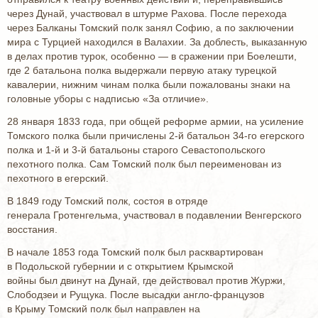
через Дунай, участвовал в штурме Рахова. После перехода
через Балканы Томский полк занял Софию, а по заключении
мира с Турцией находился в Валахии. За доблесть, выказанную
в делах против турок, особенно — в сражении при Боелешти,
где 2 батальона полка выдержали первую атаку турецкой
кавалерии, нижним чинам полка были пожалованы знаки на
головные уборы с надписью «За отличие».
28 января 1833 года, при общей реформе армии, на усиление
Томского полка были причислены 2-й батальон 34-го егерского
полка и 1-й и 3-й батальоны старого Севастопольского
пехотного полка. Сам Томский полк был переименован из
пехотного в егерский.
В 1849 году Томский полк, состоя в отряде
генерала Гротенгельма, участвовал в подавлении Венгерского
восстания.
В начале 1853 года Томский полк был расквартирован
в Подольской губернии и с открытием Крымской
войны был двинут на Дунай, где действовал против Журжи,
Слободзеи и Рущука. После высадки англо-французов
в Крыму Томский полк был направлен на