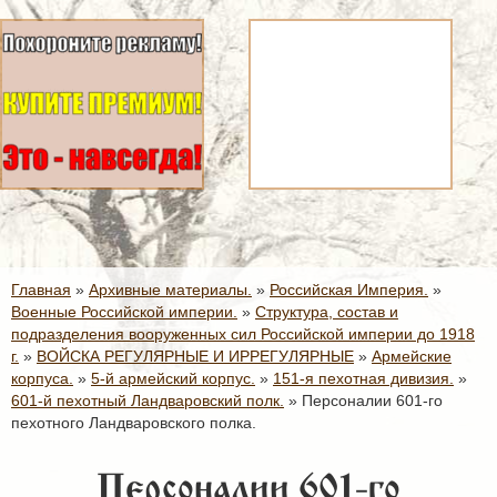
Главная
»
Архивные материалы.
»
Российская Империя.
»
Военные Российской империи.
»
Структура, состав и
подразделения вооруженных сил Российской империи до 1918
г.
»
ВОЙСКА РЕГУЛЯРНЫЕ И ИРРЕГУЛЯРНЫЕ
»
Армейские
корпуса.
»
5-й армейский корпус.
»
151-я пехотная дивизия.
»
601-й пехотный Ландваровский полк.
»
Персоналии 601-го
пехотного Ландваровского полка.
Персоналии 601-го