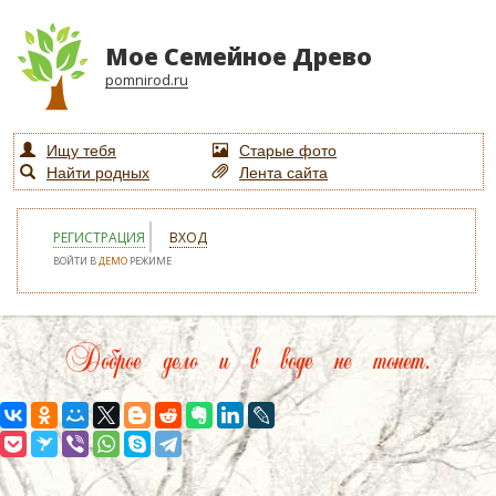
Мое Семейное Древо
pomnirod.ru
Ищу тебя
Старые фото
Найти родных
Лента сайта
РЕГИСТРАЦИЯ
ВХОД
ВОЙТИ В
ДЕМО
РЕЖИМЕ
Доброе дело и в воде не тонет.