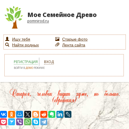
Мое Семейное Древо
pomnirod.ru
Ищу тебя
Старые фото
Найти родных
Лента сайта
РЕГИСТРАЦИЯ
ВХОД
ВОЙТИ В
ДЕМО
РЕЖИМЕ
Старея, человек видит хуже, но больше.
(еврейская)