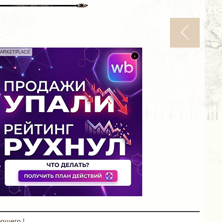
ARKETPLACE
ующего
|