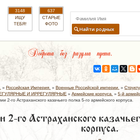
3148
637
ИЩУ
СТАРЫЕ
ТЕБЯ!
ФОТО
Найти родных
Доброта без разума пуста.
.
»
Российская Империя.
»
Военные Российской империи.
»
Структ
ЕГУЛЯРНЫЕ И ИРРЕГУЛЯРНЫЕ
»
Армейские корпуса.
»
5-й армейс
ии 2-го Астраханского казачьего полка 5-го армейского корпуса.
 2-го Астраханского казачьег
корпуса.