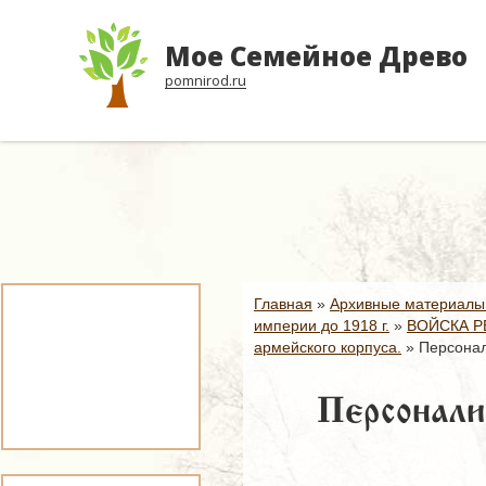
Мое Семейное Древо
pomnirod.ru
Главная
»
Архивные материалы
империи до 1918 г.
»
ВОЙСКА Р
армейского корпуса.
»
Персонал
Персоналии