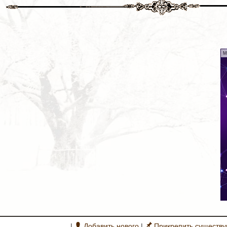
M
|
Добавить нового
|
Прикрепить существ