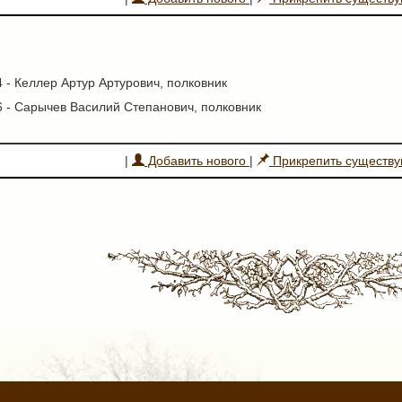
4 - Келлер Артур Артурович, полковник
16 - Сарычев Василий Степанович, полковник
|
Добавить нового
|
Прикрепить существ