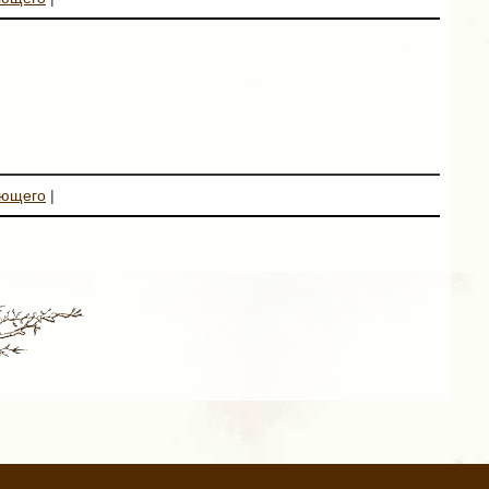
ующего
|