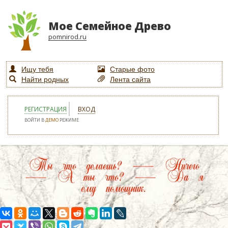
Мое Семейное Древо
pomnirod.ru
Ищу тебя
Старые фото
Найти родных
Лента сайта
РЕГИСТРАЦИЯ
ВХОД
ВОЙТИ В
ДЕМО
РЕЖИМЕ
Ты что делаешь? — Ничего
— А ты что? — Да я
ему помощник.