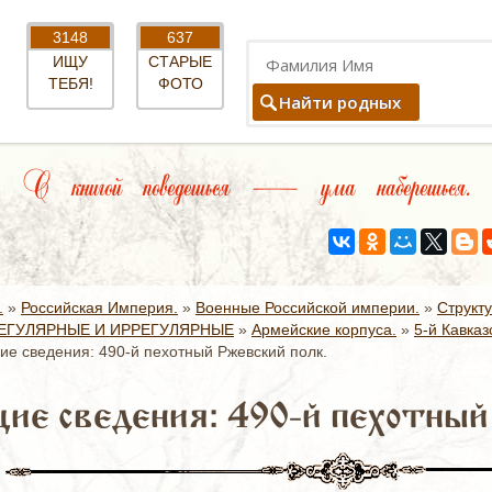
3148
637
ИЩУ
СТАРЫЕ
ТЕБЯ!
ФОТО
Найти родных
С книгой поведешься — ума наберешься.
.
»
Российская Империя.
»
Военные Российской империи.
»
Структ
ЕГУЛЯРНЫЕ И ИРРЕГУЛЯРНЫЕ
»
Армейские корпуса.
»
5-й Кавказ
е сведения: 490-й пехотный Ржевский полк.
ие сведения: 490-й пехотный