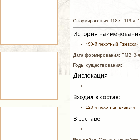
Сыормирован из: 118-я, 119-я, 
История наименования
490-й пехотный Ржевский 
Дата формирования:
ПМВ, 3-
Годы существования:
Дислокация:
Входил в состав:
123-я пехотная дивизия.
В составе:
Род войск:
Сухопутные войска