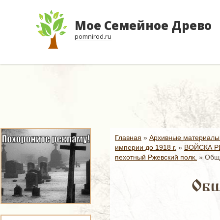
Мое Семейное Древо
pomnirod.ru
Главная
»
Архивные материалы
империи до 1918 г.
»
ВОЙСКА Р
пехотный Ржевский полк.
»
Общи
Общ