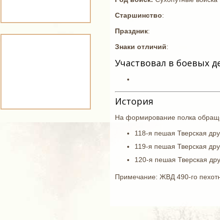
Старшинство
:
Праздник
:
Знаки отличий
:
Участвовал в боевых д
История
На формирование полка обращ
118-я пешая Тверская др
119-я пешая Тверская др
120-я пешая Тверская др
Примечание: ЖВД 490-го пехотн