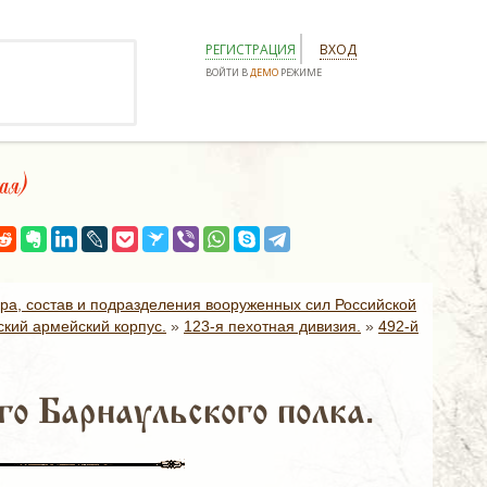
РЕГИСТРАЦИЯ
ВХОД
ВОЙТИ В
ДЕМО
РЕЖИМЕ
ая)
ура, состав и подразделения вооруженных сил Российской
ский армейский корпус.
»
123-я пехотная дивизия.
»
492-й
о Барнаульского полка.