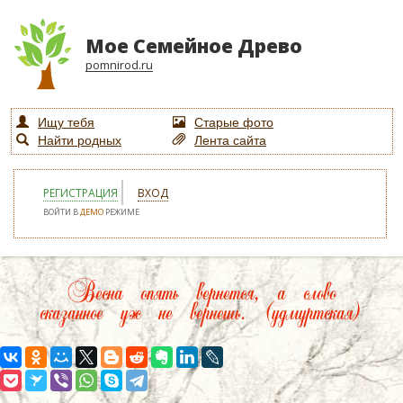
Мое Семейное Древо
pomnirod.ru
Ищу тебя
Старые фото
Найти родных
Лента сайта
РЕГИСТРАЦИЯ
ВХОД
ВОЙТИ В
ДЕМО
РЕЖИМЕ
Весна опять вернется, а слово
сказанное уж не вернешь. (удмуртская)