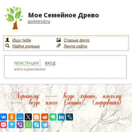
Мое Семейное Древо
pomnirod.ru
Ищу тебя
Старые фото
Найти родных
Лента сайта
РЕГИСТРАЦИЯ
ВХОД
ВОЙТИ В
ДЕМО
РЕЖИМЕ
Хорошему — везде хорошо, плохому
— везде плохо (мокша). (мордовская)