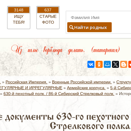
3148
637
ИЩУ
СТАРЫЕ
ТЕБЯ!
ФОТО
Найти родных
Из иглы верблюда делать. (татарская)
.
»
Российская Империя.
»
Военные Российской империи.
»
Структ
ЕГУЛЯРНЫЕ И ИРРЕГУЛЯРНЫЕ
»
Армейские корпуса.
»
5-й Сибир
»
630-й пехотный полк. / 86-й Сибирский Стрелковый полк.
»
Истор
 документы 630-го пехотного п
Стрелкового полка