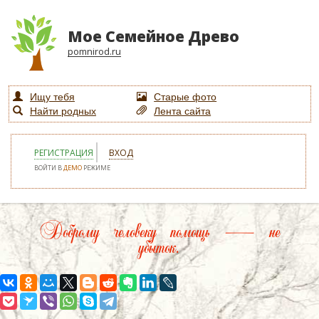
Мое Семейное Древо
pomnirod.ru
Ищу тебя
Старые фото
Найти родных
Лента сайта
РЕГИСТРАЦИЯ
ВХОД
ВОЙТИ В
ДЕМО
РЕЖИМЕ
Доброму человеку помощь — не
убыток.