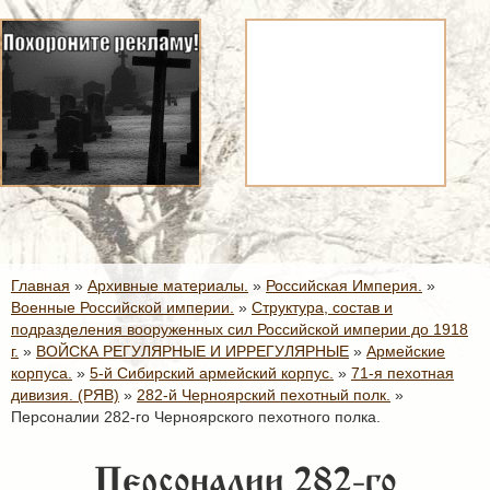
Главная
»
Архивные материалы.
»
Российская Империя.
»
Военные Российской империи.
»
Структура, состав и
подразделения вооруженных сил Российской империи до 1918
г.
»
ВОЙСКА РЕГУЛЯРНЫЕ И ИРРЕГУЛЯРНЫЕ
»
Армейские
корпуса.
»
5-й Сибирский армейский корпус.
»
71-я пехотная
дивизия. (РЯВ)
»
282-й Черноярский пехотный полк.
»
Персоналии 282-го Черноярского пехотного полка.
Персоналии 282-го