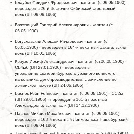
Блаубок Фридрих Фридрихович - капитан (с 06.05.1900) -
переведен в 26-й Восточно-Сибирский стрелковый
полк (ВП 06.06.1906)
Бржезицкий Григорий Александрович - капитан (с
06.05.1900)
Богуславский Алексей Ричардович - капитан (с
06.05.1900) - переведен в 164-й пехотный Закатальский
полк (ВП 10.01.1906)
Краузе Иосиф Александрович - капитан (ст.06.05.1900) -
СВ4мб (ВП 27.01.1906) - переведен в
управление Екатеринбургского уездного воинского
начальника, делопроизводителем, с зачисление по
армейской пехоте (ВП 24.05.1906)
Биснек Рейн Рейнович - капитан (с 06.05.1901) - СС2м
(ВП 29.01.1906) - переведен в 161-й пехотный
Александропольский полк (ВП 14.12.1906)
Павлов Михаил Михайлович - капитан (с 06.05.1901) -
переведен в 163-й пехотный Ленкоранско-Нашебургский
полк (ВП 06.04.1906)
Тимашенко Валерий Васильевич - капитан (с 06.05.1901) -