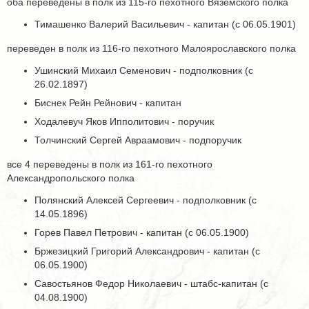
оба переведены в полк из 115-го пехотного Вяземского полка
Тимашенко Валерий Васильевич - капитан (с 06.05.1901)
переведен в полк из 116-го пехотного Малоярославского полка
Ушинский Михаил Семенович - подполковник (с
26.02.1897)
Биснек Рейн Рейнович - капитан
Ходалевуч Яков Ипполитович - поручик
Толчинский Сергей Авраамович - подпоручик
все 4 переведены в полк из 161-го пехотного
Александропольского полка
Полянский Алексей Сергеевич - подполковник (с
14.05.1896)
Горев Павел Петрович - капитан (с 06.05.1900)
Бржезицкий Григорий Александрович - капитан (с
06.05.1900)
Савостьянов Федор Николаевич - штабс-капитан (с
04.08.1900)