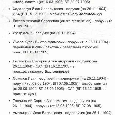
штабс-капитан (ст.16.03.1905; ВП 20.07.1905)
Ходалевуч Яков Ипполитович - поручик (на 26.11.1904) -
СА4 (ВП 15.12.1905 - в приказе:
Якову
Ходалевичу
)
Евсеев Николай Сергеевич (он же Мелентьев) - поручик (с
01.09.1902)
Дзедзюль ? - поручик (на 26.11.1904)
Около-Кулак Виктор Адамович - поручик (на 26.11.1904) -
переведен в 200-й пехотный резервный Ижорский
полк (ВП 01.04.1905)
Билинский Григорий Александрович - поручик (на
26.11.1904) - СА4 (ВП 16.12.1905 - в
приказе:
Григорiю
Былинскому
)
Соколов Иван Георгиевич - подпоручик (на 26.11.1904) -
поручик (ст.09.08.1904; ВП 07.05.1905) - штабс-капитан
(ст.28.09.1904; ВП 25.09.1905) - СА4 (ВП 16.12.1905 - в
приказе:
прч.
)
Толчинский Сергей Авраамович - подпоручик (на
26.11.1904) - поручик (ст.12.03.1905; ВП 07.08.1905)
Амалицкий Иван Васильевич - подпоручик (на 26.11.1904)