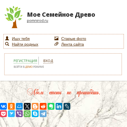
Мое Семейное Древо
pomnirod.ru
Ищу тебя
Старые фото
Найти родных
Лента сайта
РЕГИСТРАЦИЯ
ВХОД
ВОЙТИ В
ДЕМО
РЕЖИМЕ
Лбом стены не прошибёшь.