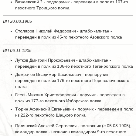
Важеевский ? - подпоручик - переведен в полк из 107-го
пехотного Троицкого полка
ВП 20.08.1905
Столяров Николай Федорович - штабс-капитан -
переведен в полк из 45-го пехотного Азовского полка
ВП 06.11.1905
Лутков Дмитрий Прокофьевич - штабс-капитан -
переведен в полк из 136-го пехотного Таганрогского полка
Домрачев Владимир Васильевич - подпоручик -
переведен в полк из 176-го пехотного Переволоченского
полка
Гесль Михаил Христофорович - поручик - переведен в
полк из 177-го пехотного Изборского полка
Тюрин Афанасий Евгеньевич - поручик - переведен в полк
из 222-го пехотного Шацкого полка
Полянский Алексей Сергеевич - полковник (с 05.03.1905),
командир полка - назначен командиром 9-го пехотного