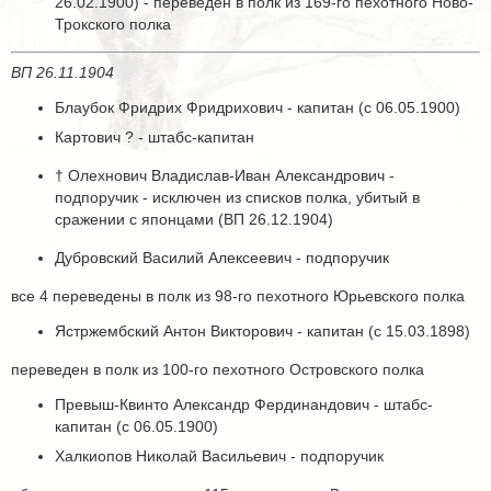
26.02.1900) - переведен в полк из 169-го пехотного Ново-
Трокского полка
ВП 26.11.1904
Блаубок Фридрих Фридрихович - капитан (с 06.05.1900)
Картович ? - штабс-капитан
† Олехнович Владислав-Иван Александрович -
подпоручик - исключен из списков полка, убитый в
сражении с японцами (ВП 26.12.1904)
Дубровский Василий Алексеевич - подпоручик
все 4 переведены в полк из 98-го пехотного Юрьевского полка
Ястржембский Антон Викторович - капитан (с 15.03.1898)
переведен в полк из 100-го пехотного Островского полка
Превыш-Квинто Александр Фердинандович - штабс-
капитан (с 06.05.1900)
Халкиопов Николай Васильевич - подпоручик