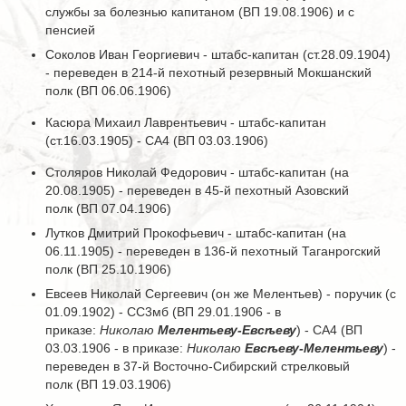
службы за болезнью капитаном (ВП 19.08.1906) и с
пенсией
Соколов Иван Георгиевич - штабс-капитан (ст.28.09.1904)
- переведен в 214-й пехотный резервный Мокшанский
полк (ВП 06.06.1906)
Касюра Михаил Лаврентьевич - штабс-капитан
(ст.16.03.1905) - СА4 (ВП 03.03.1906)
Столяров Николай Федорович - штабс-капитан (на
20.08.1905) - переведен в 45-й пехотный Азовский
полк (ВП 07.04.1906)
Лутков Дмитрий Прокофьевич - штабс-капитан (на
06.11.1905) - переведен в 136-й пехотный Таганрогский
полк (ВП 25.10.1906)
Евсеев Николай Сергеевич (он же Мелентьев) - поручик (с
01.09.1902) - СС3мб (ВП 29.01.1906 - в
приказе:
Николаю
Мелентьеву-Евсѣеву
) - СА4 (ВП
03.03.1906 - в приказе:
Николаю
Евсѣеву-Мелентьеву
) -
переведен в 37-й Восточно-Сибирский стрелковый
полк (ВП 19.03.1906)