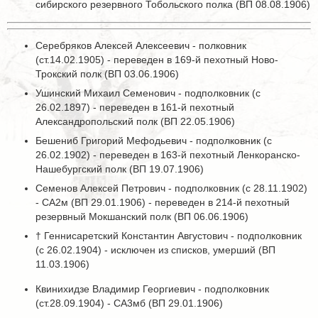
сибирского резервного Тобольского полка (ВП 08.08.1906)
Серебряков Алексей Алексеевич - полковник
(ст.14.02.1905) - переведен в 169-й пехотный Ново-
Трокский полк (ВП 03.06.1906)
Ушинский Михаил Семенович - подполковник (с
26.02.1897) - переведен в 161-й пехотный
Александропольский полк (ВП 22.05.1906)
Бешениб Григорий Мефодьевич - подполковник (с
26.02.1902) - переведен в 163-й пехотный Ленкоранско-
Нашебургский полк (ВП 19.07.1906)
Семенов Алексей Петрович - подполковник (с 28.11.1902)
- СА2м (ВП 29.01.1906) - переведен в 214-й пехотный
резервный Мокшанский полк (ВП 06.06.1906)
† Геннисаретский Константин Августович - подполковник
(с 26.02.1904) - исключен из списков, умерший (ВП
11.03.1906)
Квинихидзе Владимир Георгиевич - подполковник
(ст.28.09.1904) - СА3мб (ВП 29.01.1906)