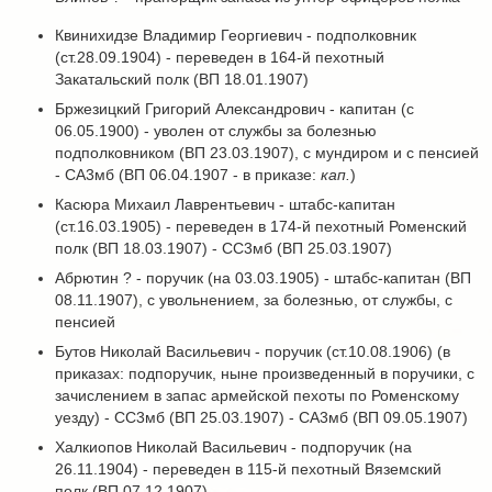
Квинихидзе Владимир Георгиевич - подполковник
(ст.28.09.1904) - переведен в 164-й пехотный
Закатальский полк (ВП 18.01.1907)
Бржезицкий Григорий Александрович - капитан (с
06.05.1900) - уволен от службы за болезнью
подполковником (ВП 23.03.1907), с мундиром и с пенсией
- СА3мб (ВП 06.04.1907 - в приказе:
кап.
)
Касюра Михаил Лаврентьевич - штабс-капитан
(ст.16.03.1905) - переведен в 174-й пехотный Роменский
полк (ВП 18.03.1907) - СС3мб (ВП 25.03.1907)
Абрютин ? - поручик (на 03.03.1905) - штабс-капитан (ВП
08.11.1907), с увольнением, за болезнью, от службы, с
пенсией
Бутов Николай Васильевич - поручик (ст.10.08.1906) (в
приказах: подпоручик, ныне произведенный в поручики, с
зачислением в запас армейской пехоты по Роменскому
уезду) - СС3мб (ВП 25.03.1907) - СА3мб (ВП 09.05.1907)
Халкиопов Николай Васильевич - подпоручик (на
26.11.1904) - переведен в 115-й пехотный Вяземский
полк (ВП 07.12.1907)