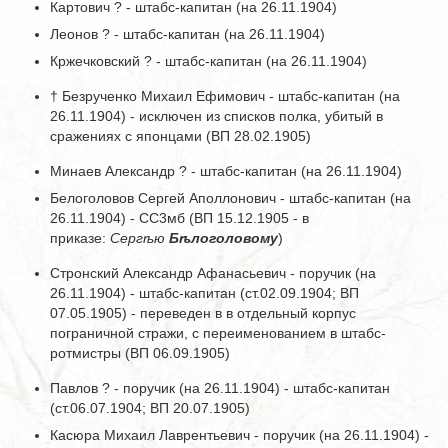
Картович ? - штабс-капитан (на 26.11.1904)
Леонов ? - штабс-капитан (на 26.11.1904)
Кржечковский ? - штабс-капитан (на 26.11.1904)
† Безрученко Михаил Ефимович - штабс-капитан (на
26.11.1904) - исключен из списков полка, убитый в
сражениях с японцами (ВП 28.02.1905)
Минаев Александр ? - штабс-капитан (на 26.11.1904)
Белоголовов Сергей Аполлонович - штабс-капитан (на
26.11.1904) - СС3мб (ВП 15.12.1905 - в
приказе:
Сергѣю
Бѣлоголовому
)
Стронский Александр Афанасьевич - поручик (на
26.11.1904) - штабс-капитан (ст.02.09.1904; ВП
07.05.1905) - переведен в в отдельный корпус
пограничной стражи, с переименованием в штабс-
ротмистры (ВП 06.09.1905)
Павлов ? - поручик (на 26.11.1904) - штабс-капитан
(ст.06.07.1904; ВП 20.07.1905)
Касюра Михаил Лаврентьевич - поручик (на 26.11.1904) -