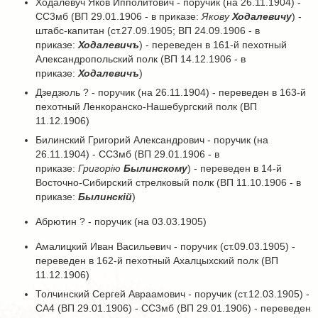
Ходалевуч Яков Ипполитович - поручик (на 26.11.1904) -
СС3мб (ВП 29.01.1906 - в приказе:
Якову
Ходалевичу
) -
штабс-капитан (ст.27.09.1905; ВП 24.09.1906 - в
приказе:
Ходалевичъ
) - переведен в 161-й пехотный
Александропольский полк (ВП 14.12.1906 - в
приказе:
Ходалевичъ
)
Дзедзюль ? - поручик (на 26.11.1904) - переведен в 163-й
пехотный Ленкоранско-Нашебургский полк (ВП
11.12.1906)
Билинский Григорий Александрович - поручик (на
26.11.1904) - СС3мб (ВП 29.01.1906 - в
приказе:
Григорiю
Былинскому
) - переведен в 14-й
Восточно-Сибирский стрелковый полк (ВП 11.10.1906 - в
приказе:
Былинскiй
)
Абрютин ? - поручик (на 03.03.1905)
Амалицкий Иван Васильевич - поручик (ст.09.03.1905) -
переведен в 162-й пехотный Ахалцыхский полк (ВП
11.12.1906)
Толчинский Сергей Авраамович - поручик (ст.12.03.1905) -
СА4 (ВП 29.01.1906) - СС3мб (ВП 29.01.1906) - переведен