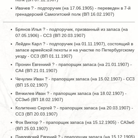
Ивачев ? - подпоручик (на 17.06.1905) - переведен в 7-й
гренадерский Самогитский полк (ВП 16.02.1907)
Брянов Илья ? - подпоручик, призванный из запаса (на
07.05.1906) - СС3 (ВП 20.03.1907)
Лейден Карл ? - подпоручик (на 01.11.1907), состоящий в
запасе армейской пехоты и на участке по Петербургскому
уезду - СС3 (ВП 01.11.1907)
Пронин Евгениий ? - прапорщик запаса (на 21.01.1907) -
СА4 (ВП 21.01.1907)
Чечулин Иван ? - прапорщик запаса (на 15.02.1907) - СС3
(ВП 15.02.1907)
Вячкилев Иван ? - прапорщик запаса (на 18.02.1907) -
СС3мб (ВП 18.02.1907)
Колитенко Сергей ? - прапорщик запаса (на 20.03.1907) -
СС3 (ВП 20.03.1907)
Фок Виктор ? - прапорщик запаса (на 15.12.1905) - СА3мб
(ВП 25.03.1907)
Павловский Евгений ? - прапорщик запаса (на 15.12.1905)