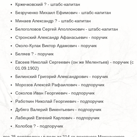
Кржечковский ? - штабс-капитан
Безрученко Михаил Ефимович - штабс-капитан
Минаев Александр ? - штабс-капитан
Белоголовов Сергей Аполлонович - штабс-капитан
Стронский Александр Афанасьевич - поручик
Около-Кулак Виктор Адамович - поручик
Беляев ? - поручик
Евсеев Николай Сергеевич (он же Мелентьев) - поручик (с
01.09.1902)
Билинский Григорий Александрович - поручик
Морозов Алексей Рафаилович - подпоручик
Соколов Иван Георгиевич - подпоручик
Работкин Николай Георгиевич - подпоручик
Дубяго Валерий Викентьевич - подпоручик
Лабецкий Евгений Карлович - подпоручик
Колобов ? - подпоручик
все 25 переведены в полк из 214-го пехотного Мокшанского