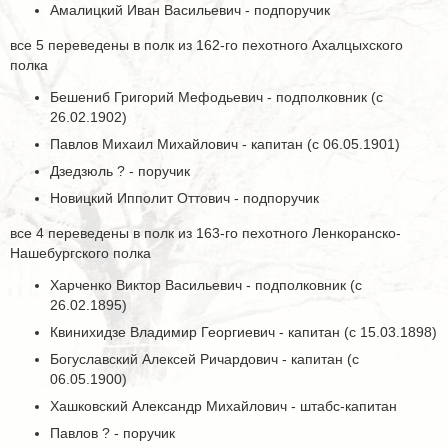
Амалицкий Иван Васильевич - подпоручик
все 5 переведены в полк из 162-го пехотного Ахалцыхского
полка
Бешениб Григорий Мефодьевич - подполковник (с
26.02.1902)
Павлов Михаил Михайлович - капитан (с 06.05.1901)
Дзедзюль ? - поручик
Новицкий Ипполит Оттович - подпоручик
все 4 переведены в полк из 163-го пехотного Ленкоранско-
Нашебургского полка
Харченко Виктор Васильевич - подполковник (с
26.02.1895)
Квинихидзе Владимир Георгиевич - капитан (с 15.03.1898)
Богуславский Алексей Ричардович - капитан (с
06.05.1900)
Хашковский Александр Михайлович - штабс-капитан
Павлов ? - поручик