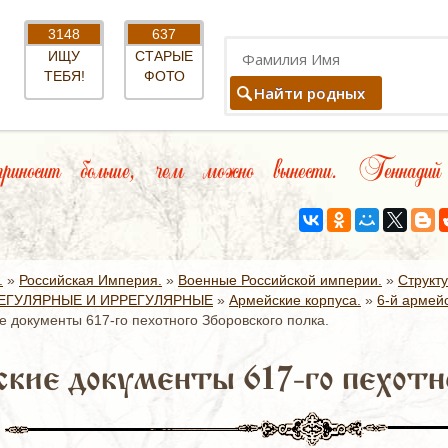
3148
637
ИЩУ
СТАРЫЕ
ТЕБЯ!
ФОТО
Найти родных
иносит больше, чем можно вынести. Геннади
.
»
Российская Империя.
»
Военные Российской империи.
»
Структ
ЕГУЛЯРНЫЕ И ИРРЕГУЛЯРНЫЕ
»
Армейские корпуса.
»
6-й армейс
е документы 617-го пехотного Зборовского полка.
кие документы 617-го пехотно