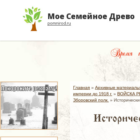
Мое Семейное Древо
pomnirod.ru
Время пр
Главная
»
Архивные материалы
империи до 1918 г.
»
ВОЙСКА Р
Зборовский полк.
»
Исторически
Историчес