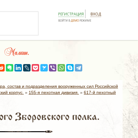
РЕГИСТРАЦИЯ
ВХОД
ВОЙТИ В
ДЕМО
РЕЖИМЕ
й Малкин.
ура, состав и подразделения вооруженных сил Российской
кий корпус.
»
155-я пехотная дивизия.
»
617-й пехотный
го Зборовского полка.