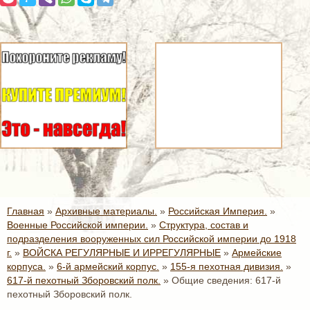
Главная
»
Архивные материалы.
»
Российская Империя.
»
Военные Российской империи.
»
Структура, состав и
подразделения вооруженных сил Российской империи до 1918
г.
»
ВОЙСКА РЕГУЛЯРНЫЕ И ИРРЕГУЛЯРНЫЕ
»
Армейские
корпуса.
»
6-й армейский корпус.
»
155-я пехотная дивизия.
»
617-й пехотный Зборовский полк.
»
Общие сведения: 617-й
пехотный Зборовский полк.