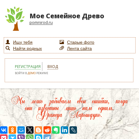
Мое Семейное Древо
pomnirod.ru
Ищу тебя
Старые фото
Найти родных
Лента сайта
РЕГИСТРАЦИЯ
ВХОД
ВОЙТИ В
ДЕМО
РЕЖИМЕ
Мы легко забываем свои ошибки, когда
они известны лишь нам одним.
Франсуа Ларошфуко.