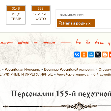
3148
637
ИЩУ
СТАРЫЕ
ТЕБЯ!
ФОТО
Найти родных
льность ничего не стоила — все бы были фила
.
»
Российская Империя.
»
Военные Российской империи.
»
Структ
ЕГУЛЯРНЫЕ И ИРРЕГУЛЯРНЫЕ
»
Армейские корпуса.
»
6-й армейс
Персоналии 155-й пехотной