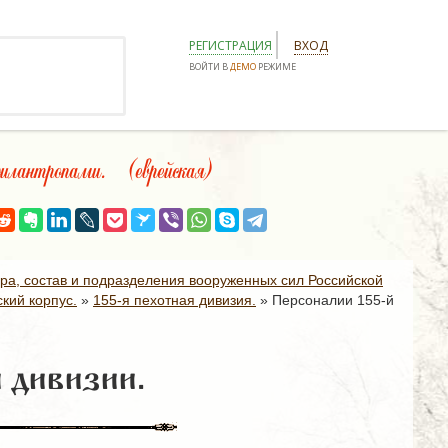
РЕГИСТРАЦИЯ
ВХОД
ВОЙТИ В
ДЕМО
РЕЖИМЕ
нтропами. (еврейская)
ура, состав и подразделения вооруженных сил Российской
кий корпус.
»
155-я пехотная дивизия.
»
Персоналии 155-й
 дивизии.