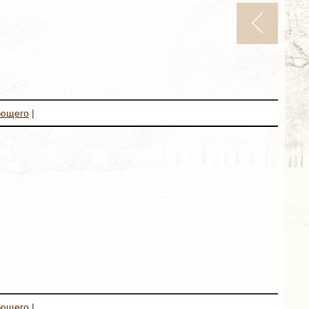
ующего
|
ующего
|