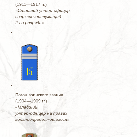
(1911—1917 гг.)
«Старший унтер-офицер,
сверхсрочнослужащий
2-го разряда»
Погон воинского звания
(1904—1909 гг.)
«Младший
унтер-офицер на правах
вольноопределяющегося»