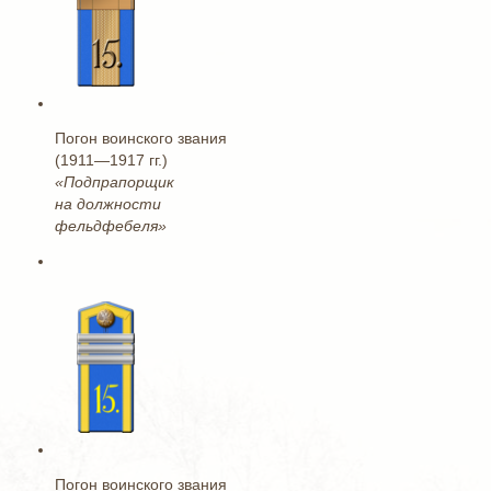
Погон воинского звания
(1911—1917 гг.)
«Подпрапорщик
на должности
фельдфебеля»
Погон воинского звания