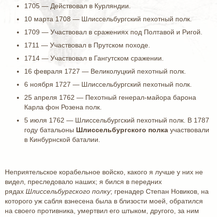
1705 — Действовал в Курляндии.
10 марта 1708 — Шлиссельбургский пехотный полк.
1709 — Участвовал в сражениях под Полтавой и Ригой.
1711 — Участвовал в Прутском походе.
1714 — Участвовал в Гангутском сражении.
16 февраля 1727 — Великолуцкий пехотный полк.
6 ноября 1727 — Шлиссельбургский пехотный полк.
25 апреля 1762 — Пехотный генерал-майора барона
Карла фон Розена полк.
5 июля 1762 — Шлиссельбургский пехотный полк. В 1787
году батальоны
Шлиссельбургского полка
участвовали
в Кинбурнской баталии.
Неприятельское корабельное войско, какого я лучше у них не
видел, преследовало наших; я бился в передних
рядах
Шлиссельбургского полку
; гренадер Степан Новиков, на
которого уж сабля взнесена была в близости моей, обратился
на своего противника, умертвил его штыком, другого, за ним