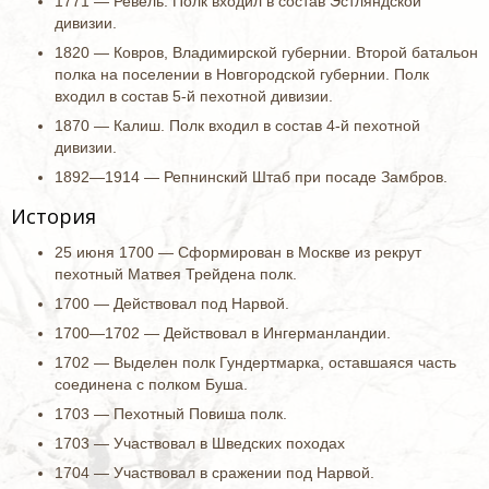
1771 — Ревель. Полк входил в состав Эстляндской
дивизии.
1820 — Ковров, Владимирской губернии. Второй батальон
полка на поселении в Новгородской губернии. Полк
входил в состав 5-й пехотной дивизии.
1870 — Калиш. Полк входил в состав 4-й пехотной
дивизии.
1892—1914 — Репнинский Штаб при посаде Замбров.
История
25 июня 1700 — Сформирован в Москве из рекрут
пехотный Матвея Трейдена полк.
1700 — Действовал под Нарвой.
1700—1702 — Действовал в Ингерманландии.
1702 — Выделен полк Гундертмарка, оставшаяся часть
соединена с полком Буша.
1703 — Пехотный Повиша полк.
1703 — Участвовал в Шведских походах
1704 — Участвовал в сражении под Нарвой.