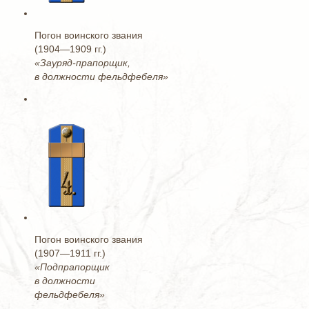
Погон воинского звания
(1904—1909 гг.)
«Зауряд-прапорщик,
в должности фельдфебеля»
Погон воинского звания
(1907—1911 гг.)
«Подпрапорщик
в должности
фельдфебеля»