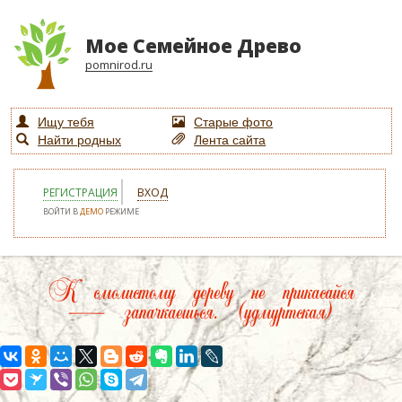
Мое Семейное Древо
pomnirod.ru
Ищу тебя
Старые фото
Найти родных
Лента сайта
РЕГИСТРАЦИЯ
ВХОД
ВОЙТИ В
ДЕМО
РЕЖИМЕ
К смолистому дереву не прикасайся
— запачкаешься. (удмуртская)