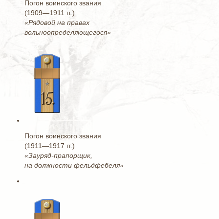
Погон воинского звания
(1909—1911 гг.)
«Рядовой на правах
вольноопределяющегося»
Погон воинского звания
(1911—1917 гг.)
«Зауряд-прапорщик,
на должности фельдфебеля»