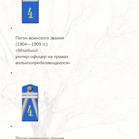
Погон воинского звания
(1904—1909 гг.)
«Младший
унтер-офицер на правах
вольноопределяющегося»
Погон воинского звания