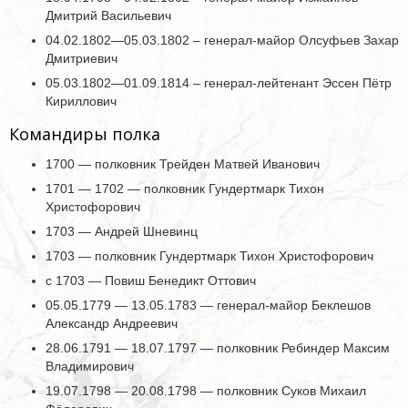
Дмитрий Васильевич
04.02.1802—05.03.1802 – генерал-майор Олсуфьев Захар
Дмитриевич
05.03.1802—01.09.1814 – генерал-лейтенант Эссен Пётр
Кириллович
Командиры полка
1700 — полковник Трейден Матвей Иванович
1701 — 1702 — полковник Гундертмарк Тихон
Христофорович
1703 — Андрей Шневинц
1703 — полковник Гундертмарк Тихон Христофорович
с 1703 — Повиш Бенедикт Оттович
05.05.1779 — 13.05.1783 — генерал-майор Беклешов
Александр Андреевич
28.06.1791 — 18.07.1797 — полковник Ребиндер Максим
Владимирович
19.07.1798 — 20.08.1798 — полковник Суков Михаил