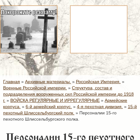
Главная
»
Архивные материалы.
»
Российская Империя.
»
Военные Российской империи.
»
Структура, состав и
подразделения вооруженных сил Российской империи до 1918
г.
»
ВОЙСКА РЕГУЛЯРНЫЕ И ИРРЕГУЛЯРНЫЕ
»
Армейские
корпуса.
»
6-й армейский корпус.
»
4-я пехотная дивизия.
»
15-й
пехотный Шлиссельбургский полк.
»
Персоналии 15-го
пехотного Шлиссельбургского полка.
Персоналии 15-го пехотного