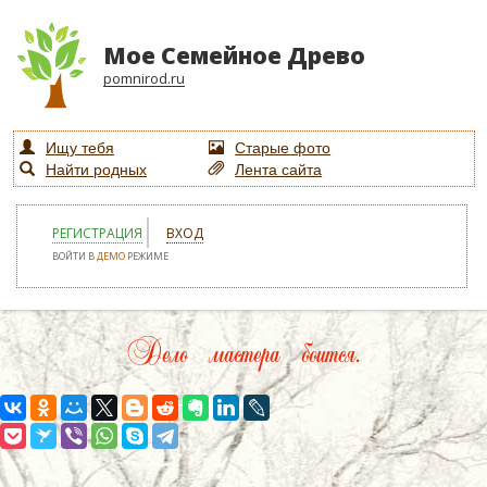
Мое Семейное Древо
pomnirod.ru
Ищу тебя
Старые фото
Найти родных
Лента сайта
РЕГИСТРАЦИЯ
ВХОД
ВОЙТИ В
ДЕМО
РЕЖИМЕ
Дело мастера боится.