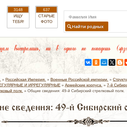
3148
637
ИЩУ
СТАРЫЕ
ТЕБЯ!
ФОТО
Найти родных
м выстрелишь, ни в одного не попадешь (эрзя)
.
»
Российская Империя.
»
Военные Российской империи.
»
Структ
ЕГУЛЯРНЫЕ И ИРРЕГУЛЯРНЫЕ
»
Армейские корпуса.
»
7-й Сибир
лковый полк.
»
Общие сведения: 49-й Сибирский стрелковый полк.
е сведения: 49-й Сибирский 