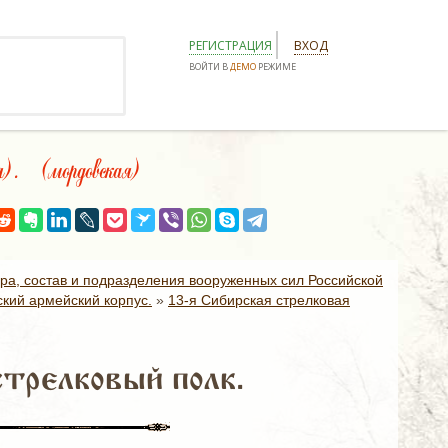
РЕГИСТРАЦИЯ
ВХОД
ВОЙТИ В
ДЕМО
РЕЖИМЕ
. (мордовская)
ура, состав и подразделения вооруженных сил Российской
ский армейский корпус.
»
13-я Сибирская стрелковая
стрелковый полк.