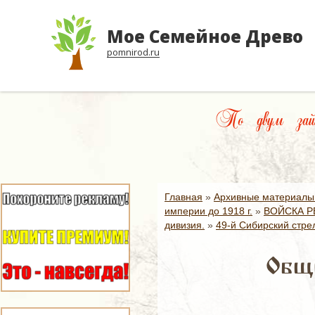
Мое Семейное Древо
pomnirod.ru
По двум зайца
Главная
»
Архивные материалы
империи до 1918 г.
»
ВОЙСКА Р
дивизия.
»
49-й Сибирский стре
Общи