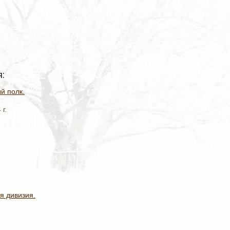
:
й полк.
г.
я дивизия.