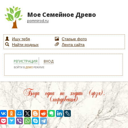
Мое Семейное Древо
pomnirod.ru
Ищу тебя
Старые фото
Найти родных
Лента сайта
РЕГИСТРАЦИЯ
ВХОД
ВОЙТИ В
ДЕМО
РЕЖИМЕ
Беда одна не ходит (эрзя).
(мордовская)