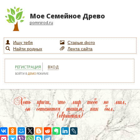
Мое Семейное Древо
pomnirod.ru
Ищу тебя
Старые фото
Найти родных
Лента сайта
РЕГИСТРАЦИЯ
ВХОД
ВОЙТИ В
ДЕМО
РЕЖИМЕ
Хоть кричи, что мир тебе не мил,
он останется таким, как был.
(еврейская)