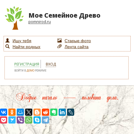
Мое Семейное Древо
pomnirod.ru
Ищу тебя
Старые фото
Найти родных
Лента сайта
РЕГИСТРАЦИЯ
ВХОД
ВОЙТИ В
ДЕМО
РЕЖИМЕ
Доброе начало — половина дела.