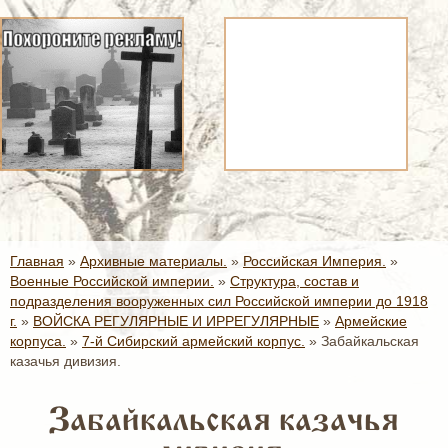
Главная
»
Архивные материалы.
»
Российская Империя.
»
Военные Российской империи.
»
Структура, состав и
подразделения вооруженных сил Российской империи до 1918
г.
»
ВОЙСКА РЕГУЛЯРНЫЕ И ИРРЕГУЛЯРНЫЕ
»
Армейские
корпуса.
»
7-й Сибирский армейский корпус.
»
Забайкальская
казачья дивизия.
Забайкальская казачья