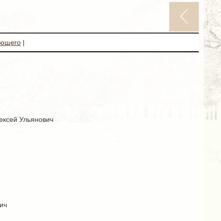
ующего
|
лексей Ульянович
ич