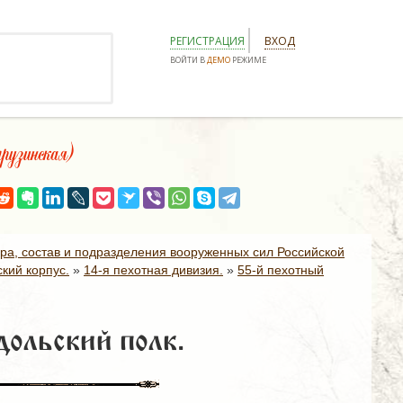
РЕГИСТРАЦИЯ
ВХОД
ВОЙТИ В
ДЕМО
РЕЖИМЕ
узинская)
ура, состав и подразделения вооруженных сил Российской
кий корпус.
»
14-я пехотная дивизия.
»
55-й пехотный
ольский полк.