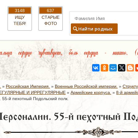
3148
637
ИЩУ
СТАРЫЕ
ТЕБЯ!
ФОТО
Найти родных
ьца сердце чувствует, боль сердца - никто. (гр
.
»
Российская Империя.
»
Военные Российской империи.
»
Структ
ЕГУЛЯРНЫЕ И ИРРЕГУЛЯРНЫЕ
»
Армейские корпуса.
»
8-й армейс
 55-й пехотный Подольский полк.
ерсоналии. 55-й пехотный Под