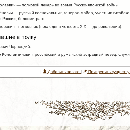
олаевич — полковой лекарь во время Русско-японской войны.
нович — русский военачальник, генерал-майор, участник китайск
в России, белоэмигрант.
орович - полковник (последняя четверть XIX — до революции).
ившие в полку
евич Чернецкий.
Константинович, российский и румынский эстрадный певец, служил
|
Добавить нового
|
Прикрепить существ