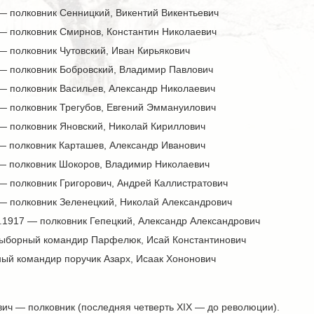
 — полковник Сенницкий, Викентий Викентьевич
 — полковник Смирнов, Константин Николаевич
— полковник Чутовский, Иван Кирьякович
 — полковник Бобровский, Владимир Павлович
 — полковник Васильев, Александр Николаевич
 — полковник Трегубов, Евгений Эммануилович
 — полковник Яновский, Николай Кириллович
 — полковник Карташев, Александр Иванович
 — полковник Шокоров, Владимир Николаевич
— полковник Григорович, Андрей Каллистратович
 — полковник Зеленецкий, Николай Александрович
9.1917 — полковник Гепецкий, Александр Александрович
выборный командир Парфелюк, Исай Константинович
ый командир поручик Азарх, Исаак Хононович
вич — полковник (последняя четверть XIX — до революции).