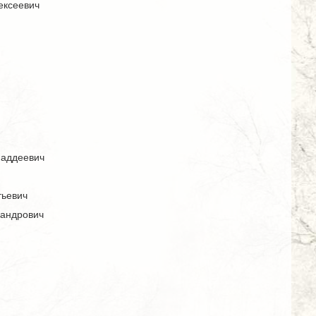
ексеевич
Фаддеевич
тьевич
сандрович