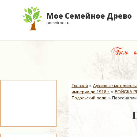
Мое Семейное Древо
pomnirod.ru
Боль пал
Главная
»
Архивные материалы
империи до 1918 г.
»
ВОЙСКА Р
Подольский полк.
»
Персоналии.
П