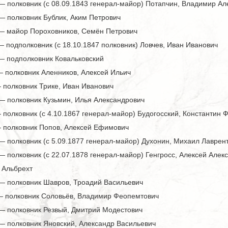
— полковник (с 08.09.1843 генерал-майор) Потапчин, Владимир Ал
— полковник Бублик, Аким Петрович
 — майор Пороховников, Семён Петрович
— подполковник (с 18.10.1847 полковник) Ловчев, Иван Иванович
 — подполковник Ковальковский
— полковник Аленников, Алексей Ильич
— полковник Трике, Иван Иванович
 — полковник Кузьмин, Илья Александрович
— полковник (с 4.10.1867 генерал-майор) Будогосский, Константин 
— полковник Попов, Алексей Ефимович
— полковник (с 5.09.1877 генерал-майор) Духонин, Михаил Лаврен
— полковник (с 22.07.1878 генерал-майор) Генгросс, Алексей Алек
 Альбрехт
 — полковник Шавров, Троадий Васильевич
 — полковник Соловьёв, Владимир Феопемтович
 — полковник Резвый, Дмитрий Модестович
 — полковник Яновский, Александр Васильевич