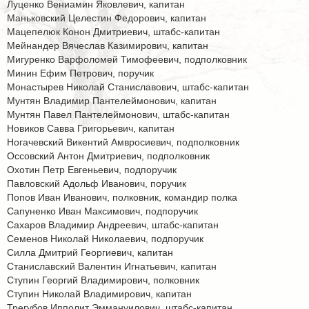
Луценко Вениамин Яковлевич, капитан
Маньковский Целестин Федорович, капитан
Мацепелюк Конон Дмитриевич, штабс-капитан
Мейнандер Вячеслав Казимирович, капитан
Мигуренко Варфоломей Тимофеевич, подполковник
Минин Ефим Петрович, поручик
Монастырев Николай Станиславович, штабс-капитан
Мунтян Владимир Пантелеймонович, капитан
Мунтян Павел Пантелеймонович, штабс-капитан
Новиков Савва Григорьевич, капитан
Ногачевский Викентий Амвросиевич, подполковник
Оссовский Антон Дмитриевич, подполковник
Охотин Петр Евгеньевич, подпоручик
Павловский Адольф Иванович, поручик
Попов Иван Иванович, полковник, командир полка
Сапуненко Иван Максимович, подпоручик
Сахаров Владимир Андреевич, штабс-капитан
Семенов Николай Николаевич, подпоручик
Силла Дмитрий Георгиевич, капитан
Станиславский Валентин Игнатьевич, капитан
Ступин Георгий Владимирович, полковник
Ступин Николай Владимирович, капитан
Трегубов Ипполит Эммануилович, штабс-капитан