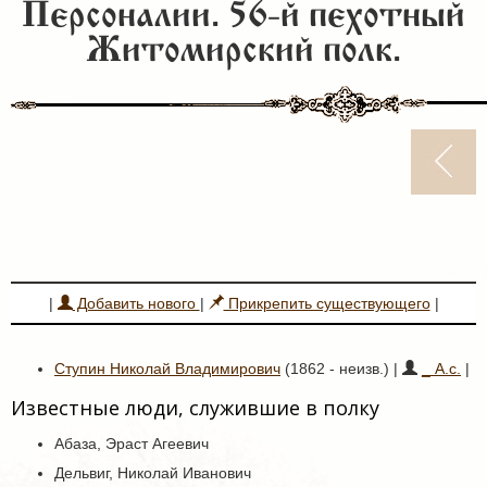
Персоналии. 56-й пехотный
Житомирский полк.
|
Добавить нового
|
Прикрепить существующего
|
Ступин Николай Владимирович
(1862 - неизв.) |
_ А.с.
|
Известные люди, служившие в полку
Абаза, Эраст Агеевич
Дельвиг, Николай Иванович