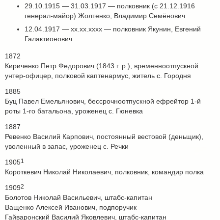
29.10.1915 — 31.03.1917 — полковник (с 21.12.1916
генерал-майор) Жолтенко, Владимир Семёнович
12.04.1917 — хх.хх.хххх — полковник Якунин, Евгений
Галактионович
1872
Кириченко Петр Федорович (1843 г. р.), временноотпускной
унтер-офицер, полковой каптенармус, житель с. Городня
1885
Буц Павел Емельянович, бессрочноотпускной ефрейтор 1-й
роты 1-го батальона, уроженец с. Гюневка
1887
Ревенко Василий Карпович, постоянный вестовой (деньщик),
уволенный в запас, уроженец с. Речки
1
1905
Короткевич Николай Николаевич, полковник, командир полка
2
1909
Болотов Николай Васильевич, штабс-капитан
Ващенко Алексей Иванович, подпоручик
Гайваронский Василий Яковлевич, штабс-капитан