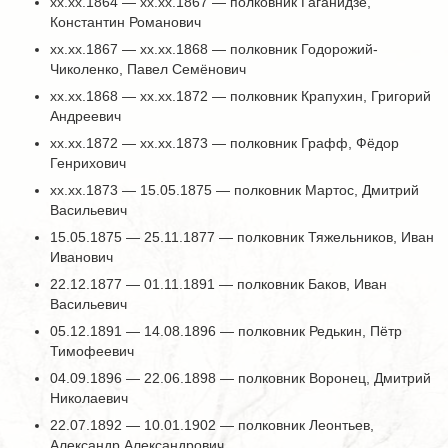
хх.хх.1864 — хх.хх.1867 — полковник Гаганидзе,
Константин Романович
хх.хх.1867 — хх.хх.1868 — полковник Годорожий-
Чиколенко, Павел Семёнович
хх.хх.1868 — хх.хх.1872 — полковник Крапухин, Григорий
Андреевич
хх.хх.1872 — хх.хх.1873 — полковник Графф, Фёдор
Генрихович
хх.хх.1873 — 15.05.1875 — полковник Мартос, Дмитрий
Васильевич
15.05.1875 — 25.11.1877 — полковник Тяжельников, Иван
Иванович
22.12.1877 — 01.11.1891 — полковник Баков, Иван
Васильевич
05.12.1891 — 14.08.1896 — полковник Редькин, Пётр
Тимофеевич
04.09.1896 — 22.06.1898 — полковник Воронец, Дмитрий
Николаевич
22.07.1892 — 10.01.1902 — полковник Леонтьев,
Александр Александрович