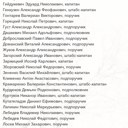
Гейдукевич Эдуард Николаевич, капитан
Генкузен Александр Феофанович, штабс-капитан
Гонтарев Валериан Викторович, поручик
Горецкий Николай Петрович, капитан
Густ Александр Александрович, подпоручик
Дашкевич Михаил Адольфович, подполковник
Доброславский Павел Иванович, подпоручик
Доманский Виталий Александрович, подпоручик
Жуков Александр Александрович, поручик
Загорский Александр Иванович, штабс-капитан
Заржицкий Иосиф Карлович, капитан
Зборовский Николай Федорович, поручик
Зененко Василий Михайлович, штабс-капитан
Клименко Антон Анастасович, подпоручик
Крамаренко Валериан Константинович, штабс-капитан
Курдюков Демьян Родионович, подполковник
Куртуков Никанор Иванович, штабс-капитан
Кутателадзе Даниил Ефимович, подпоручик
Лапекин Николай Меркурьевич, подпоручик
Лебедев Владимир Николаевич, поручик
Лебедев Николай Федотович, поручик
Лосев Михаил Захарович, поручик