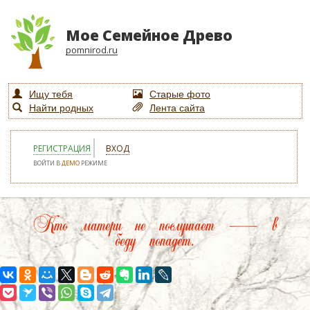
Мое Семейное Древо
pomnirod.ru
Ищу тебя
Старые фото
Найти родных
Лента сайта
РЕГИСТРАЦИЯ
ВХОД
ВОЙТИ В
ДЕМО
РЕЖИМЕ
Кто матери не послушает — в
беду попадет.