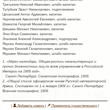
Третьяков Николай Иванович, штабс-капитан
Тулубьев Эраст Никанорович, подполковник
Цеханский Антон Адамович, капитан
Чернявский Авксентий Евсеевич, штабс-капитан
Шаматов Георгий Михайлович, капитан
Шишкин Михаил Николаевич, капитан
Эгиз Илья Семенович, капитан
Эльтеков Алексей Александрович, подпоручик
Якунин Александр Галактионович, штабс-капитан
Якунин Евгений Галактионович, капитан
Якушкин Михаил Николаевич, штабс-капитан
1. «Адрес-календарь. Общая роспись начальствующих и
прочих должностных лиц по всем управлениям в Российской
Империи на 1905 год».
Санкт-Петербург: Сенатская типография, 1905.
2. «Общий список офицерским чинам Русской императорской
Армии. Составлен по 1-е января 1909 г». Санкт-Петербург:
Военная типография, 1909.
|
Добавить нового
|
Прикрепить существующего
|