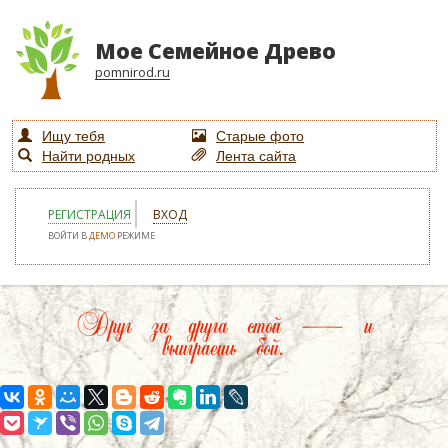
Мое Семейное Древо
pomnirod.ru
Ищу тебя
Старые фото
Найти родных
Лента сайта
РЕГИСТРАЦИЯ
ВХОД
ВОЙТИ В
ДЕМО
РЕЖИМЕ
Друг за друга стой — и
выиграешь бой.