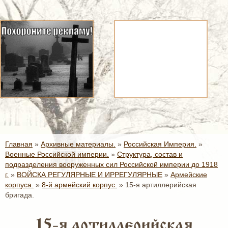
Главная
»
Архивные материалы.
»
Российская Империя.
»
Военные Российской империи.
»
Структура, состав и
подразделения вооруженных сил Российской империи до 1918
г.
»
ВОЙСКА РЕГУЛЯРНЫЕ И ИРРЕГУЛЯРНЫЕ
»
Армейские
корпуса.
»
8-й армейский корпус.
»
15-я артиллерийская
бригада.
15-я артиллерийская