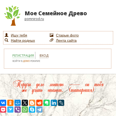
Мое Семейное Древо
pomnirod.ru
Ищу тебя
Старые фото
Найти родных
Лента сайта
РЕГИСТРАЦИЯ
ВХОД
ВОЙТИ В
ДЕМО
РЕЖИМЕ
Поручи дело лентяю — он тебя
же учить станет. (татарская)