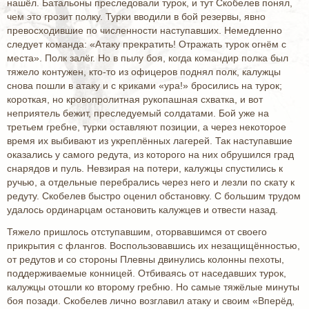
нашёл. Батальоны преследовали турок, и тут Скобелев понял,
чем это грозит полку. Турки вводили в бой резервы, явно
превосходившие по численности наступавших. Немедленно
следует команда: «Атаку прекратить! Отражать турок огнём с
места». Полк залёг. Но в пылу боя, когда командир полка был
тяжело контужен, кто-то из офицеров поднял полк, калужцы
снова пошли в атаку и с криками «ура!» бросились на турок;
короткая, но кровопролитная рукопашная схватка, и вот
неприятель бежит, преследуемый солдатами. Бой уже на
третьем гребне, турки оставляют позиции, а через некоторое
время их выбивают из укреплённых лагерей. Так наступавшие
оказались у самого редута, из которого на них обрушился град
снарядов и пуль. Невзирая на потери, калужцы спустились к
ручью, а отдельные перебрались через него и лезли по скату к
редуту. Скобелев быстро оценил обстановку. С большим трудом
удалось ординарцам остановить калужцев и отвести назад.
Тяжело пришлось отступавшим, оторвавшимся от своего
прикрытия с флангов. Воспользовавшись их незащищённостью,
от редутов и со стороны Плевны двинулись колонны пехоты,
поддерживаемые конницей. Отбиваясь от наседавших турок,
калужцы отошли ко второму гребню. Но самые тяжёлые минуты
боя позади. Скобелев лично возглавил атаку и своим «Вперёд,