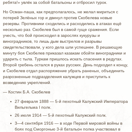
ребята!» увлёк за собой батальоны и отбросил турок.
Но Осман-паша, как предполагалось, не желал мириться с
потерей Зелёных гор и двинул против Скобелева новые
резервы. Противники сходились и расходились в атаках ещё
несколько раз. Скобелев был в самой гуще сражения. Если
учесть, что бой происходил в зарослях кукурузы и
виноградников, то лишь дым выстрелов и разрывы
свидетельствовали, у кого дела шли успешнее. В решающую
минуту боя Скобелев приказал казакам обойти виноградники и
ударить с тыла. Туркам пришлось искать спасения в редутах.
Второй гребень остался в руках русских. День подходил к концу,
и Скобелев отдал распоряжение убрать раненых, объединить
разрозненные подразделения калужцев и приступить к
возведению укреплений.
— Костин Б.А. Скобелев
27 февраля 1888 — 5-й пехотный Калужский Императора
Вильгельма I полк.
26 июля 1914 — 5-й пехотный Калужский полк.
3—4 сентября 1916 — в ходе Первой мировой войны в
боях под Сморгонью 3-й батальон полка участвовал в