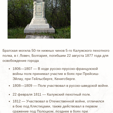
Братская могила 50-ти нижных чинов 5-го Калужского пехотного
полка, в г. Ловеч, Болгария, погибшим 22 августа 1877 года для
освобождение города
1806—1807 — В ходе русско-прусско-французской
войны полк принимал участие в боях при Прей­сиш-
Эйлау, при Гейльсберге, Кенигсберге.
1808—1809 — Полк уча­ствовал в русско-шведской войне.
22 февраля 1811 — Калужский пехотный полк.
1812 — Участвовал в Отечественной войне, отличился
в бою под Клястицами, также действовал в первом
сражение под Полоцком, позднее в боях при