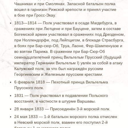
Чашниках и при Смолянах. Запасной батальон полка
вошел в гарнизон Рижской крепости и принял участие
в бою при Гросс-Экау.
1813—1814 — Полк участвовал в осаде Магдебурга, в
сражениях при Лют­цене и при Бауцене, затем в составе
Богемской армии участвовал в сра­жениях под Дрезденом,
при Ноллендорфе, под Лейпцигом, в блокаде Страсбурга,
в боях при Бар-сюр-Об, Труа, Лаоне, Фер-Шам­пенуазе и
во взятии Парижа. В сражении при Бар-Сюр-Об
семнадцатилетний принц Вильгельм Прусский (будущий
император Германии Вильгельм I) увлёк за собой в атаку
Калужский полк, за что был награждён русским
Георгиевским и Железным прусским крестами.
6 февраля 1818 — Пехотный принца Вильгельма
Прусского полк.
1831 — Полк участвовал в подавлении Польского
восстания, в частности в штурме Варшавы.
28 января 1833 — Присоединён 3-й морской полк.
24 мая 1833 — 1-й батальон морского полка отчислен
в Невский морской полк, взамен его поступил 2-й