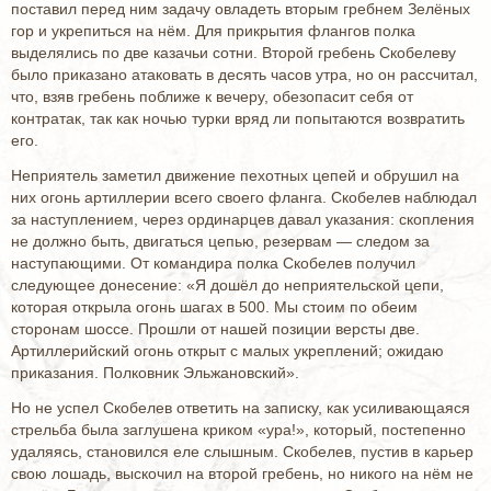
поставил перед ним задачу овладеть вторым гребнем Зелёных
гор и укрепиться на нём. Для прикрытия флангов полка
выделялись по две казачьи сотни. Второй гребень Скобелеву
было приказано атаковать в десять часов утра, но он рассчитал,
что, взяв гребень поближе к вечеру, обезопасит себя от
контратак, так как ночью турки вряд ли попытаются возвратить
его.
Неприятель заметил движение пехотных цепей и обрушил на
них огонь артиллерии всего своего фланга. Скобелев наблюдал
за наступлением, через ординарцев давал указания: скопления
не должно быть, двигаться цепью, резервам — следом за
наступающими. От командира полка Скобелев получил
следующее донесение: «Я дошёл до неприятельской цепи,
которая открыла огонь шагах в 500. Мы стоим по обеим
сторонам шоссе. Прошли от нашей позиции версты две.
Артиллерийский огонь открыт с малых укреплений; ожидаю
приказания. Полковник Эльжановский».
Но не успел Скобелев ответить на записку, как усиливающаяся
стрельба была заглушена криком «ура!», который, постепенно
удаляясь, становился еле слышным. Скобелев, пустив в карьер
свою лошадь, выскочил на второй гребень, но никого на нём не