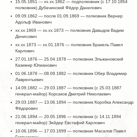
15.05.1851 — хх.хх.1862 — подполковник (с 17.10.1854
полковник) Дубачинский Фёдор Данилович
09.09.1862 — после 01.09.1869 — полковник Вернер
Адольф Иванович
хх.хх.1869 — хх.хх.1873 — полковник Давыдов Вадим
Денисович
хх.хх.1873 — хх.01.1876 — полковник Бракель Павел
Карлович
27.01.1876 — 25.04.1878 — полковник Эльжановский
Казимир Юлианович
01.06.1878 — 08.09.1882 — полковник Обер Владимир
Лаврентьевич
14.09.1882 — 29.03.1887 — полковник (с 25.03.1887
генерал-майор) Корсаков Дмитрий Николаевич
29.03.1887 — 13.06.1894 — полковник Коробка Александр
Фёдорович
21.06.1894 — 20.05.1896 — полковник (с 14.11.1894
генерал-майор) Зейдер Евстафий Карлович
10.06.1896 — 17.03.1899 — полковник Масалов Павел