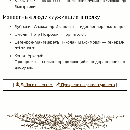
31.03.1917 — хх.хх.хххх — полковник Лукьянов Александр
Дмитриевич
Известные люди служившие в полку
Дубровин Александр Иванович — идеолог черносотенцев;
Смолин Пётр Петрович — орнитолог;
Цёге-фон-Мантейфель Николай Максимович — генерал-
лейтенант.
Кошко Аркадий
Францевич — вольноопределяющийся подпрапорщик по
дпоручик.
|
Добавить нового
|
Прикрепить существующего
|