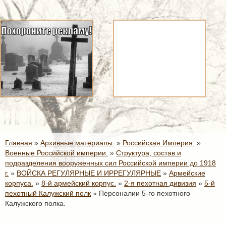
Главная
»
Архивные материалы.
»
Российская Империя.
»
Военные Российской империи.
»
Структура, состав и
подразделения вооруженных сил Российской империи до 1918
г.
»
ВОЙСКА РЕГУЛЯРНЫЕ И ИРРЕГУЛЯРНЫЕ
»
Армейские
корпуса.
»
8-й армейский корпус.
»
2-я пехотная дивизия
»
5-й
пехотный Калужский полк
»
Персоналии 5-го пехотного
Калужского полка.