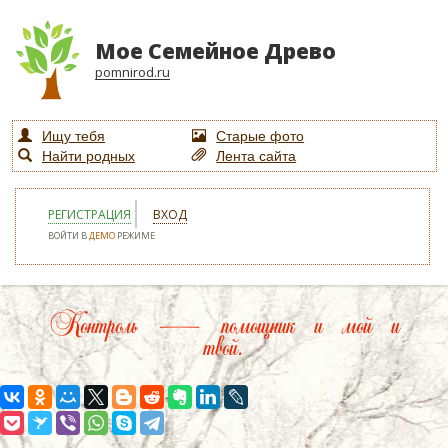
Мое Семейное Древо
pomnirod.ru
Ищу тебя
Старые фото
Найти родных
Лента сайта
РЕГИСТРАЦИЯ
ВХОД
ВОЙТИ В
ДЕМО
РЕЖИМЕ
Контроль — помощник и мой и
твой.