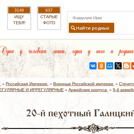
3148
637
ИЩУ
СТАРЫЕ
ТЕБЯ!
ФОТО
Найти родных
Одна у человека мать, одна у него и родина
.
»
Российская Империя.
»
Военные Российской империи.
»
Структ
ЕГУЛЯРНЫЕ И ИРРЕГУЛЯРНЫЕ
»
Армейские корпуса.
»
9-й армейс
20-й пехотный Галицкий