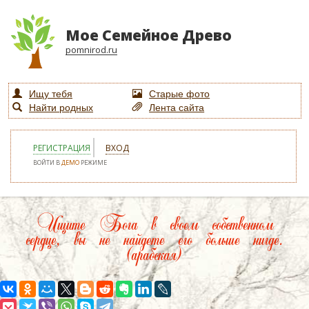
Мое Семейное Древо
pomnirod.ru
Ищу тебя
Старые фото
Найти родных
Лента сайта
РЕГИСТРАЦИЯ
ВХОД
ВОЙТИ В
ДЕМО
РЕЖИМЕ
Ищите Бога в своем собственном
сердце, вы не найдете его больше нигде.
(арабская)