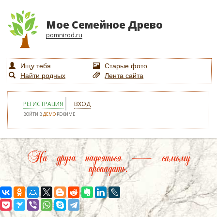
Мое Семейное Древо
pomnirod.ru
Ищу тебя
Старые фото
Найти родных
Лента сайта
РЕГИСТРАЦИЯ
ВХОД
ВОЙТИ В
ДЕМО
РЕЖИМЕ
На друга надеяться — самому
пропадать.