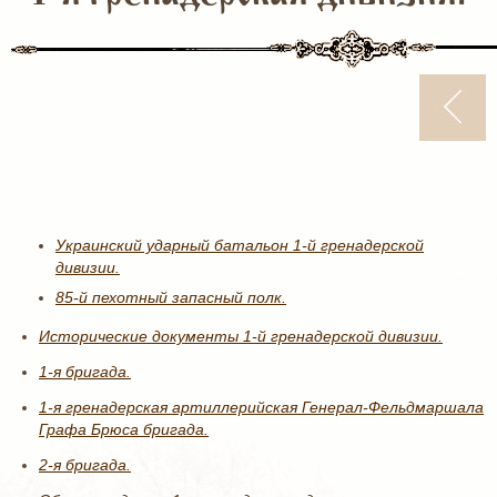
Украинский ударный батальон 1-й гренадерской
дивизии.
85-й пехотный запасный полк.
Исторические документы 1-й гренадерской дивизии.
1-я бригада.
1-я гренадерская артиллерийская Генерал-Фельдмаршала
Графа Брюса бригада.
2-я бригада.