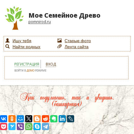
Мое Семейное Древо
pomnirod.ru
Ищу тебя
Старые фото
Найти родных
Лента сайта
РЕГИСТРАЦИЯ
ВХОД
ВОЙТИ В
ДЕМО
РЕЖИМЕ
Как подумаешь, так и увидишь.
(башкирская)