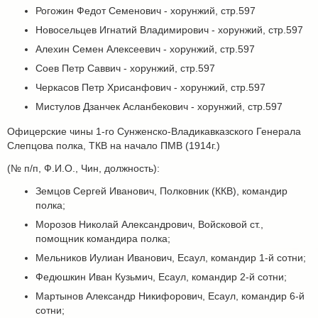
Рогожин Федот Семенович - хорунжий, стр.597
Новосельцев Игнатий Владимирович - хорунжий, стр.597
Алехин Семен Алексеевич - хорунжий, стр.597
Соев Петр Саввич - хорунжий, стр.597
Черкасов Петр Хрисанфович - хорунжий, стр.597
Мистулов Дзанчек Асланбекович - хорунжий, стр.597
Офицерские чины 1-го Сунженско-Владикавказского Генерала
Слепцова полка, ТКВ на начало ПМВ (1914г.)
(№ п/п, Ф.И.О., Чин, должность):
Земцов Сергей Иванович, Полковник (ККВ), командир
полка;
Морозов Николай Александрович, Войсковой ст.,
помощник командира полка;
Мельников Иулиан Иванович, Есаул, командир 1-й сотни;
Федюшкин Иван Кузьмич, Есаул, командир 2-й сотни;
Мартынов Александр Никифорович, Есаул, командир 6-й
сотни;