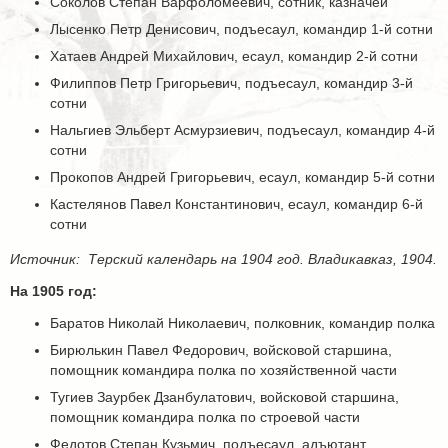
Соколов Степан Варфоломеевич, сотник, казначей
Лысенко Петр Денисович, подъесаул, командир 1-й сотни
Хатаев Андрей Михайлович, есаул, командир 2-й сотни
Филиппов Петр Григорьевич, подъесаул, командир 3-й
сотни
Нальгиев Эльберт Асмурзиевич, подъесаул, командир 4-й
сотни
Прокопов Андрей Григорьевич, есаул, командир 5-й сотни
Кастелянов Павел Константинович, есаул, командир 6-й
сотни
Источник: Терский календарь на 1904 год. Владикавказ, 1904.
На 1905 год:
Баратов Николай Николаевич, полковник, командир полка
Бирюлькин Павел Федорович, войсковой старшина,
помощник командира полка по хозяйственной части
Тугиев Заурбек Дзанбулатович, войсковой старшина,
помощник командира полка по строевой части
Федотов Степан Кузьмич, подъесаул, адъютант