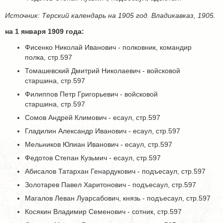
Источник: Терский календарь на 1905 год. Владикавказ, 1905.
на 1 января 1909 года:
Фисенко Николай Иванович - полковник, командир
полка, стр.597
Томашевский Дмитрий Николаевич - войсковой
старшина, стр.597
Филиппов Петр Григорьевич - войсковой
старшина, стр.597
Сомов Андрей Климович - есаул, стр.597
Гладилин Александр Иванович - есаул, стр.597
Мельников Юлиан Иванович - есаул, стр.597
Федотов Степан Кузьмич - есаул, стр.597
Абисалов Татархан Генардукович - подъесаул, стр.597
Золотарев Павел Харитонович - подъесаул, стр.597
Магалов Леван Луарсабович, князь - подъесаул, стр.597
Косякин Владимир Семенович - сотник, стр.597