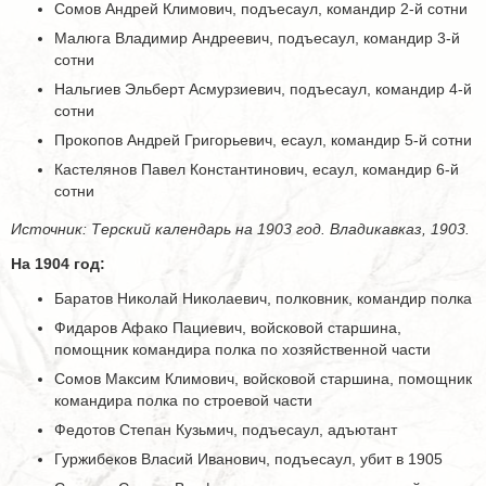
Сомов Андрей Климович, подъесаул, командир 2-й сотни
Малюга Владимир Андреевич, подъесаул, командир 3-й
сотни
Нальгиев Эльберт Асмурзиевич, подъесаул, командир 4-й
сотни
Прокопов Андрей Григорьевич, есаул, командир 5-й сотни
Кастелянов Павел Константинович, есаул, командир 6-й
сотни
Источник: Терский календарь на 1903 год. Владикавказ, 1903.
На 1904 год:
Баратов Николай Николаевич, полковник, командир полка
Фидаров Афако Пациевич, войсковой старшина,
помощник командира полка по хозяйственной части
Сомов Максим Климович, войсковой старшина, помощник
командира полка по строевой части
Федотов Степан Кузьмич, подъесаул, адъютант
Гуржибеков Власий Иванович, подъесаул, убит в 1905