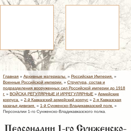
Главная
»
Архивные материалы.
»
Российская Империя.
»
Военные Российской империи.
»
Структура, состав и
подразделения вооруженных сил Российской империи до 1918
г.
»
ВОЙСКА РЕГУЛЯРНЫЕ И ИРРЕГУЛЯРНЫЕ
»
Армейские
корпуса.
»
2-й Кавказский армейский корпус
»
2-я Кавказская
казачья дивизия.
»
1-й Сунженско-Владикавказский полк.
»
Персоналии 1-го Сунженско-Владикавказского полка.
Персоналии 1-го Сунженско-