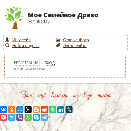
Мое Семейное Древо
pomnirod.ru
Ищу тебя
Старые фото
Найти родных
Лента сайта
РЕГИСТРАЦИЯ
ВХОД
ВОЙТИ В
ДЕМО
РЕЖИМЕ
Это ещё вилами по воде писано.