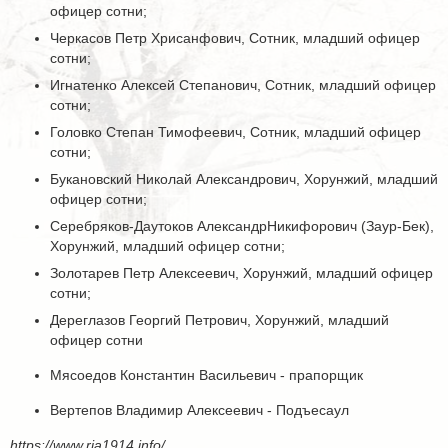
офицер сотни;
Черкасов Петр Хрисанфович, Сотник, младший офицер
сотни;
Игнатенко Алексей Степанович, Сотник, младший офицер
сотни;
Головко Степан Тимофеевич, Сотник, младший офицер
сотни;
Букановский Николай Александрович, Хорунжий, младший
офицер сотни;
Серебряков-Даутоков АлександрНикифорович (Заур-Бек),
Хорунжий, младший офицер сотни;
Золотарев Петр Алексеевич, Хорунжий, младший офицер
сотни;
Дереглазов Георгий Петрович, Хорунжий, младший
офицер сотни
Мясоедов Константин Васильевич - прапорщик
Вертепов Владимир Алексеевич - Подъесаул
https://www.ria1914.info/