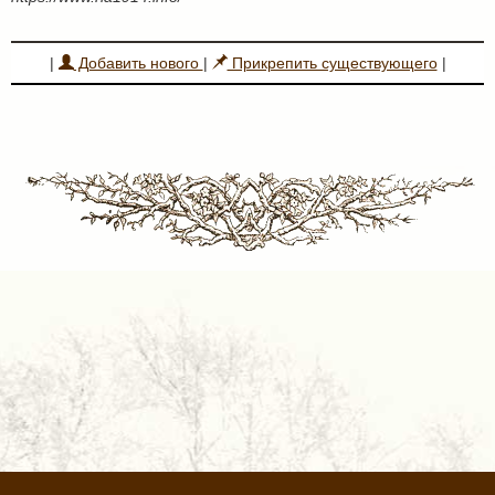
|
Добавить нового
|
Прикрепить существующего
|