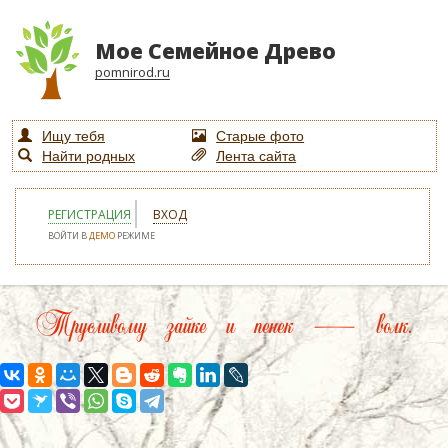
Мое Семейное Древо
pomnirod.ru
Ищу тебя
Старые фото
Найти родных
Лента сайта
РЕГИСТРАЦИЯ
ВХОД
ВОЙТИ В
ДЕМО
РЕЖИМЕ
Трусливому зайке и пенек — волк.