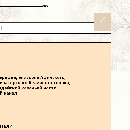
|
рофея, епископа Афинского,
ераторского Величества полка,
вардейской казачьей части
й канал
ЯТЕЛИ