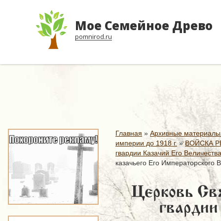
Мое Семейное Древо
pomnirod.ru
Главная
»
Архивные материалы
империи до 1918 г.
»
ВОЙСКА Р
гвардии Казачий Его Величества
казачьего Его Императорского В
Церковь Св
гвардии