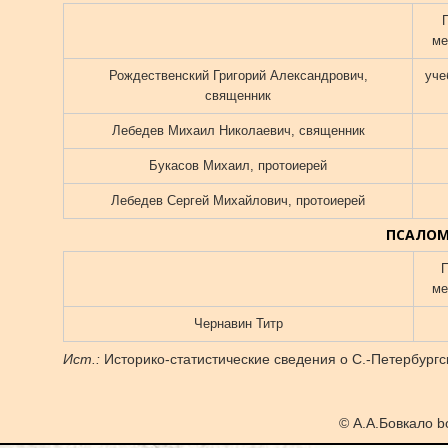
ме
Рождественский Григорий Александрович,
уче
священник
Лебедев Михаил Николаевич, священник
Букасов Михаил, протоиерей
Лебедев Сергей Михайлович, протоиерей
ПСАЛО
ме
Чернавин Титр
Ист.:
Историко-статистические сведения о С.-Петербургск
© А.А.Бовкало b