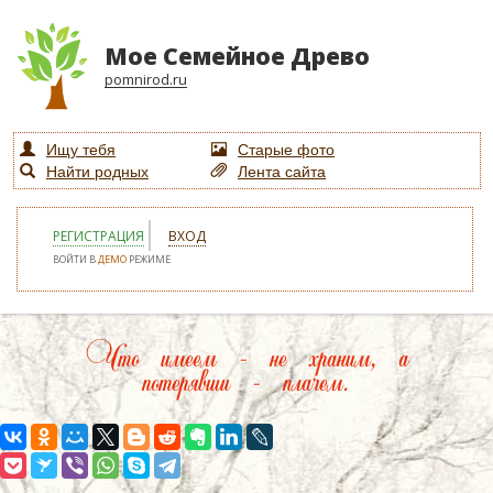
Мое Семейное Древо
pomnirod.ru
Ищу тебя
Старые фото
Найти родных
Лента сайта
РЕГИСТРАЦИЯ
ВХОД
ВОЙТИ В
ДЕМО
РЕЖИМЕ
Что имеем – не храним, а
потерявши – плачем.