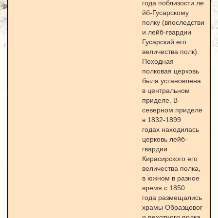
года поблизости ле
йб-Гусарскому
полку (впоследстви
и лейб-гвардии
Гусарский его
величества полк).
Походная
полковая церковь
была установлена
в центральном
приделе. В
северном приделе
в 1832-1899
годах находилась
церковь лейб-
гвардии
Кирасирского его
величества полка,
в южном в разное
время с 1850
года размещались
храмы Образцовог
о пехотного полка,