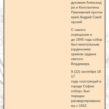
духовник Александ
ра и Константина
Павловичей протои
ерей Андрей Самб
орский.
С самого
освящения и
до 1845 года собор
был капитульным
(орденским)
храмом ордена
святого
Владимира.
9 (22) сентября 18
17
года «состоящий в
городе Софии
собор» был
передан
расквартированно
му с 1815