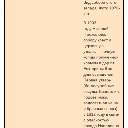
Вид собора с юго-
запада. Фото 1970-
х гг.
В 1903
году Николай
II пожаловал
собору крест и
церковную
утварь — точную
копию полученной
храмом в дар от
Екатерины II ко
дню освящения.
Первая утварь
(богослужебные
сосуды, Евангелия,
подсвечники,
водосвятная чаша
и брачные венцы)
в 1812 году в связи
с опасностью
похода Наполеона