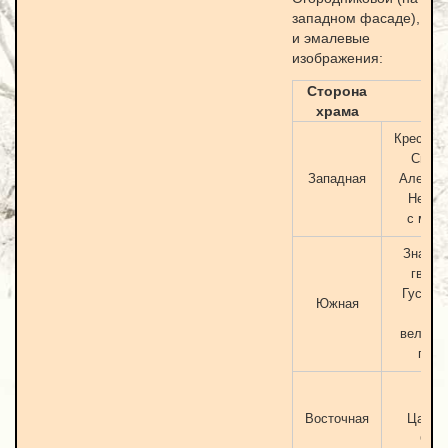
западном фасаде),
и эмалевые
изображения:
Сторона
храма
Крест о
Свято
Западная
Алекса
Невск
с меч
Знак ле
гвард
Гусарс
Южная
его
величе
полк
Гер
Восточная
Царск
Сел