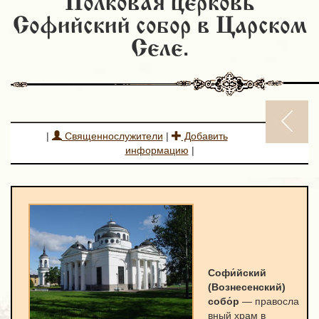
Полковая церковь
Софийский собор в Царском
Селе.
|
Священнослужители
|
Добавить
информацию
|
Софи́йский
(Вознесенский)
собо́р
— правосла
вный храм в