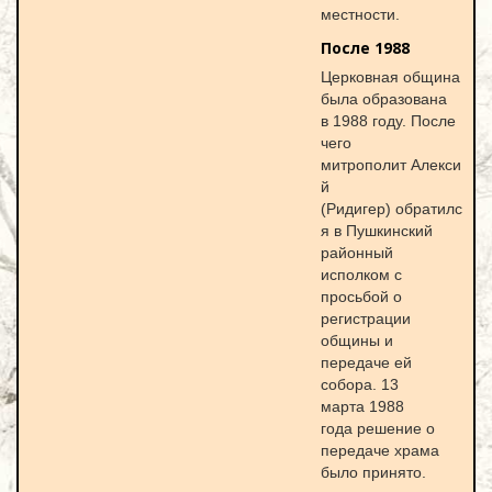
местности.
После 1988
Церковная община
была образована
в 1988 году. После
чего
митрополит Алекси
й
(Ридигер) обратилс
я в Пушкинский
районный
исполком с
просьбой о
регистрации
общины и
передаче ей
собора. 13
марта 1988
года решение о
передаче храма
было принято.