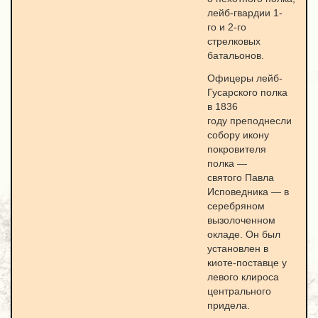
лейб-гвардии 1-
го и 2-го
стрелковых
батальонов.
Офицеры лейб-
Гусарского полка
в 1836
году преподнесли
собору икону
покровителя
полка —
святого Павла
Исповедника — в
серебряном
вызолоченном
окладе. Он был
установлен в
киоте-поставце у
левого клироса
центрального
придела.