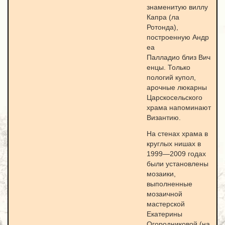
знаменитую виллу
Капра (ла
Ротонда),
построенную Андр
еа
Палладио близ Вич
енцы. Только
пологий купол,
арочные люкарны
Царскосельского
храма напоминают
Византию.
На стенах храма в
круглых нишах в
1999—2009 годах
были установлены
мозаики,
выполненные
мозаичной
мастерской
Екатерины
Огородниковой (на