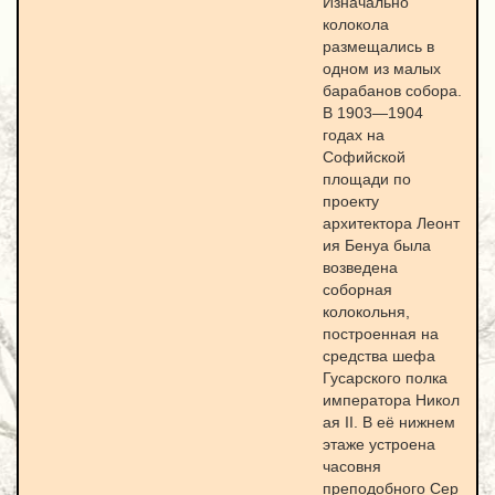
Изначально
колокола
размещались в
одном из малых
барабанов собора.
В 1903—1904
годах на
Софийской
площади по
проекту
архитектора Леонт
ия Бенуа была
возведена
соборная
колокольня,
построенная на
средства шефа
Гусарского полка
императора Никол
ая II. В её нижнем
этаже устроена
часовня
преподобного Сер