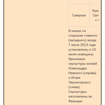
Крест о
Северная
Святой 
c меч
В нишах по
сторонам главного
(западного) входа
7 июня 2013 года
установлены и 13
июня освящены
бронзовые
скульптуры князей
Александра
Невского (справа)
и Игоря
Черниговского
(слева).
Скульптуры
изготовлены во
Франции