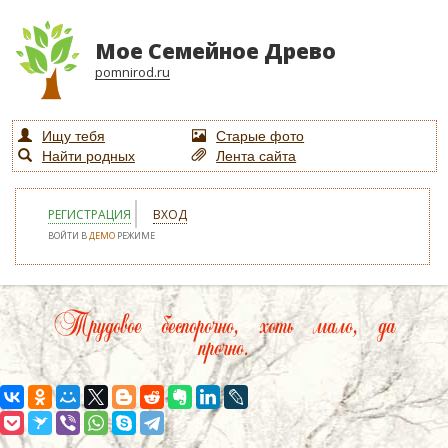
Мое Семейное Древо
pomnirod.ru
Ищу тебя
Старые фото
Найти родных
Лента сайта
РЕГИСТРАЦИЯ
ВХОД
ВОЙТИ В
ДЕМО
РЕЖИМЕ
Трудовое беспорочно, хоть мало, да
прочно.