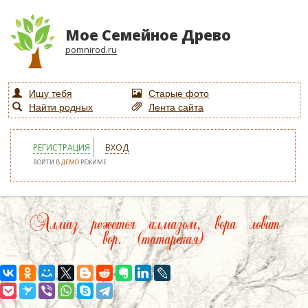
Мое Семейное Древо
pomnirod.ru
Ищу тебя
Старые фото
Найти родных
Лента сайта
РЕГИСТРАЦИЯ
ВХОД
ВОЙТИ В
ДЕМО
РЕЖИМЕ
Алмаз режется алмазом, вора ловит
вор. (татарская)