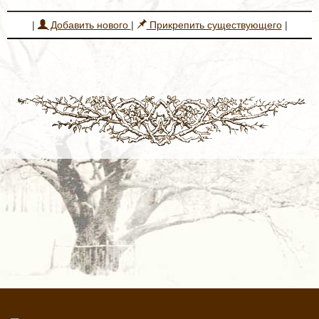
|
Добавить нового
|
Прикрепить существующего
|