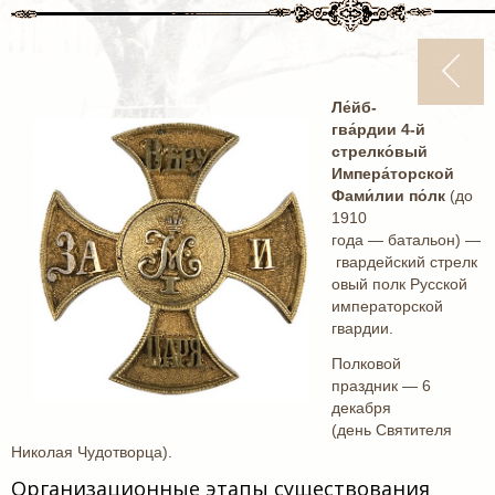
Ле́йб-
гва́рдии 4-й
стрелко́вый
Импера́торской
Фами́лии по́лк
(до
1910
года — батальон) —
гвардейский стрелк
овый полк Русской
императорской
гвардии.
Полковой
праздник — 6
декабря
(день Святителя
Николая Чудотворца).
Организационные этапы существования