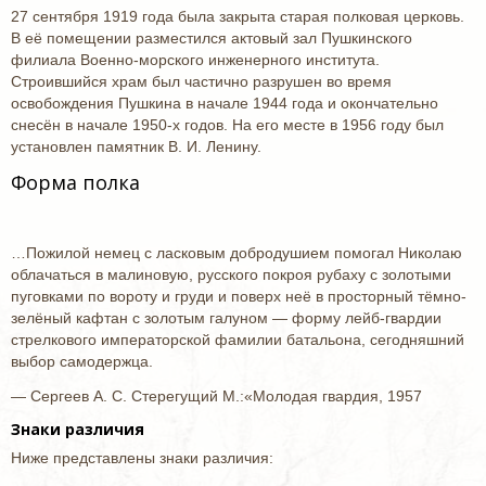
27 сентября 1919 года была закрыта старая полковая церковь.
В её помещении разместился актовый зал Пушкинского
филиала Военно-морского инженерного института.
Строившийся храм был частично разрушен во время
освобождения Пушкина в начале 1944 года и окончательно
снесён в начале 1950-х годов. На его месте в 1956 году был
установлен памятник В. И. Ленину.
Форма полка
…Пожилой немец с ласковым добродушием помогал Николаю
облачаться в малиновую, русского покроя рубаху с золотыми
пуговками по вороту и груди и поверх неё в просторный тёмно-
зелёный кафтан с золотым галуном — форму лейб-гвардии
стрелкового императорской фамилии батальона, сегодняшний
выбор самодержца.
— Сергеев А. С. Стерегущий М.:«Молодая гвардия, 1957
Знаки различия
Ниже представлены знаки различия: