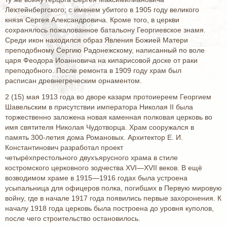
Лехтейнбергского; с именем убитого в 1905 году великого
князя Сергея Александровича. Кроме того, в церкви
сохранялось пожалованное батальону Георгиевское знамя.
Среди икон находился образ Явления Божией Матери
преподобному Сергию Радонежскому, написанный по воле
царя Феодора Иоанновича на кипарисовой доске от раки
преподобного. После ремонта в 1909 году храм был
расписан древнегреческим орнаментом.
2 (15) мая 1913 года во дворе казарм протоиереем Георгием
Шавельским в присутствии императора Николая II была
торжественно заложена новая каменная полковая церковь во
имя святителя Николая Чудотворца. Храм сооружался в
память 300-летия дома Романовых. Архитектор Е. И.
Константинович разработал проект
четырёхпрестольного двухъярусного храма в стиле
костромского церковного зодчества XVI—XVII веков. В ещё
возводимом храме в 1915—1916 годах была устроена
усыпальница для офицеров полка, погибших в Первую мировую
войну, где в начале 1917 года появились первые захоронения. К
началу 1918 года церковь была построена до уровня куполов,
после чего строительство остановилось.