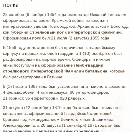
полка
25 октября (6 ноября) 1854 года император Николай I повелел
сформировать на время Крымской войны из крестьян
императорских уделов Новгородской, Архангельской и Вологодс
кой губерний
Стрелковый полк императорской фамилии
.
Сформирован полк был 21 июля (2 августа) 1855 года.
В 1856 году полк стрелков был причислен к гвардейскому
корпусу на правах молодой гвардии, а 1 (13) октября он был
расформирован на мирное время. Офицеры и нижние
чины поступили на сформирование
Лейб-гвардии
стрелкового Императорской Фамилии батальона
, который
был расквартирован в Гатчине.
5 (17) марта 1857 года был установлен штат мирного времени:
4 фельдфебеля, 4 каптенармуса, 80 унтер-офицеров,
21 горнист, 96 ефрейторов и 820 рядовых.
31 августа (12 сентября) 1870 года батальон был отчислен в
состав вновь сформированной Гвардейской стрелковой
бригады под командованием Великого князя Владимира
Александровича, а 20 августа (1 сентября) 1871 года он был
переименован в
лейб-гвардии 4-й стрелковый