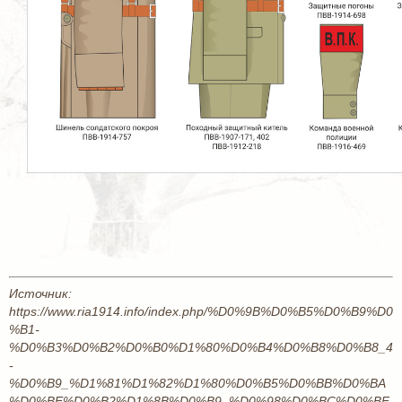
Источник:
https://www.ria1914.info/index.php/%D0%9B%D0%B5%D0%B9%D0
%B1-
%D0%B3%D0%B2%D0%B0%D1%80%D0%B4%D0%B8%D0%B8_4
-
%D0%B9_%D1%81%D1%82%D1%80%D0%B5%D0%BB%D0%BA
%D0%BE%D0%B2%D1%8B%D0%B9_%D0%98%D0%BC%D0%BF