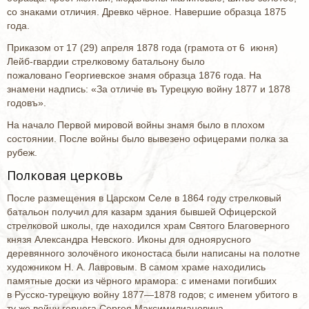
со знаками отличия. Древко чёрное. Навершие образца 1875
года.
Приказом от 17 (29) апреля 1878 года (грамота от 6 июня)
Лейб-гвардии стрелковому батальону было
пожаловано Георгиевское знамя образца 1876 года. На
знамени надпись: «За отличіе въ Турецкую войну 1877 и 1878
годовъ».
На начало Первой мировой войны знамя было в плохом
состоянии. После войны было вывезено офицерами полка за
рубеж.
Полковая церковь
После размещения в Царском Селе в 1864 году стрелковый
батальон получил для казарм здания бывшей Офицерской
стрелковой школы, где находился храм Святого Благоверного
князя Александра Невского. Иконы для одноярусного
деревянного золочёного иконостаса были написаны на полотне
художником Н. А. Лавровым. В самом храме находились
памятные доски из чёрного мрамора: с именами погибших
в Русско-турецкую войну 1877—1878 годов; с именем убитого в
ту же войну герцога Сергея Максимилиановича