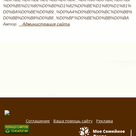
%D0%B5%D1%80%D0%B0%D1%82%D0%BE%D1%80%D1%81%
D0%BA%D0%BE%D0%B9_%D0%A4%D0%B0%D0%BC%D0%B8%
D0%BB%D0%B8%D0%B8_%D0%BF%D0%BE%D0%BB%D0%BA
Автор:
_ Администрация сайта
Соглашение
Ваша помощь сайту
Реклама