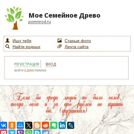
Мое Семейное Древо
pomnirod.ru
Ищу тебя
Старые фото
Найти родных
Лента сайта
РЕГИСТРАЦИЯ
ВХОД
ВОЙТИ В
ДЕМО
РЕЖИМЕ
Если бы среди людей не было ослов,
тогда осла и за сто рублей не купить
бы. (грузинская)