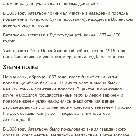
этом ни разу не участвовал в боевых действиях.
В 1863 году батальон принимал участие в наведении порядка
подавлении Польского бунта (восстания), находясь в Виленском
военном округе России.
Батальон участвовал в Русско-турецкой войне 1877—1878
годов:
Участвовал в боях Первой мировой войны; в июле 1915 года
полк был активным участником сражения под Красноставом.
Знамя полка
На знамени, образца 1857 года, крест был жёлтым, углы
полотнища чёрно-белыми. На диагоналях знамени были
нашиты тонкие оранжевые полоски. В центре, в оранжевом
круге, находился государственный герб. В левом верхнем и
правом нижнем углах находились знаки отличия в виде
двух медальонов с ополченческим крестом с вензелем Николая
I; в двух оставшихся углах — медальоны императора
Александра II.
В 1860 году батальону было пожаловано знамя гвардейского
образца: крест жёлтый, медальоны малиновые, шитьё золотое,