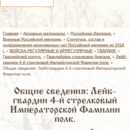
Главная
»
Архивные материалы.
»
Российская Империя.
»
Военные Российской империи.
»
Структура, состав и
подразделения вооруженных сил Российской империи до 1918
г.
»
ВОЙСКА РЕГУЛЯРНЫЕ И ИРРЕГУЛЯРНЫЕ
»
ГВАРДИЯ.
»
Гвардейский корпус.
»
Гвардейская стрелковая бригада.
»
Лейб-
гвардии 4-й стрелковый Императорской Фамилии полк.
»
Общие сведения: Лейб-гвардии 4-й стрелковый Императорской
Фамилии полк.
Общие сведения: Лейб-
гвардии 4-й стрелковый
Императорской Фамилии
полк.