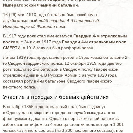
Императорской Фамилии батальон
.
16 (29) мая 1910 года батальон был развёрнут в
двухбатальонный
лейб-гвардии 4-й стрелковый
Императорской Фамилии полк
.
В 1917 году полк стал именоваться
Гвардии 4-м стрелковым
полком
, с 24 июня 1917 года
Гвардии 4-й стрелковый полк
СМЕРТИ
, в 1918 году он был расформирован.
Летом 1919 года представлен ротой в Стрелковом батальоне 2-
го Сводно-гвардейского полка, 12 октября 1919 года две его
роты вошли во 2-й батальон в Сводном полку Гвардейской
стрелковой дивизии. В Русской Армии с августа 1920 года
составлял роту в 4-м батальоне Сводного гвардейского
пехотного полка.
Участие в походах и боевых действиях
В декабре 1855 года стрелковый полк был выдвинут
в Одессу для прикрытия города на случай высадки англо-
французского десанта. Однако с первых же дней начались
заболевания тифом: за 4 месяца стоянки полк потерял 1 001
человека личного состава (из 3 200 численного состава), при