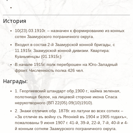
История
10(23).03.1910г. – назначен к формированию из конных
сотен Заамурского пограничного округа.
Входил в состав 2-й Заамурской конной бригады, с
11.1915г. Заамурской конной дивизии. Квартира:
Куаньченцзы (01.1915г.)
В начале 1915г. полк переброшен на Юго-Западный
фронт. Численность полка 426 чел.
Награды:
1. Георгиевский штандарт обр.1900 г., кайма зеленая,
полотнище белое, на лицевой стороне икона Спаса
нерукотворного (ВП 22(05).09(10)1910).
2. Знаки отличия обр. 1878г. из латуни во всех сотнях –
«За отличiе въ войну съ Японiей въ 1904 и 1905 годахъ»,
пожалованы 9 июня 1907 г. 41-й, 39-й, 22-й, 7-й, 40-й и 4-
й конным сотням Заамурского пограничного округа.