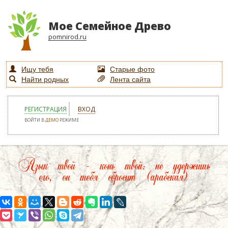
Мое Семейное Древо
pomnirod.ru
Ищу тебя
Старые фото
Найти родных
Лента сайта
РЕГИСТРАЦИЯ
ВХОД
ВОЙТИ В
ДЕМО
РЕЖИМЕ
Язык твой – конь твой: не удержишь
его, он тебя сбросит (арабская)