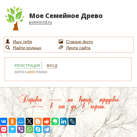
Мое Семейное Древо
pomnirod.ru
Ищу тебя
Старые фото
Найти родных
Лента сайта
РЕГИСТРАЦИЯ
ВХОД
ВОЙТИ В
ДЕМО
РЕЖИМЕ
Даровое — на ветер, трудовое
— в сок да в корень.