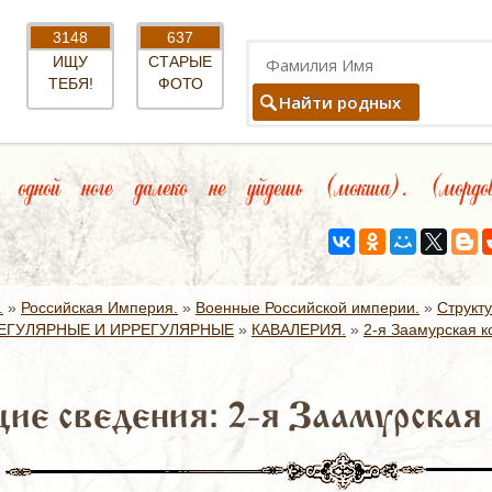
3148
637
ИЩУ
СТАРЫЕ
ТЕБЯ!
ФОТО
Найти родных
дной ноге далеко не уйдешь (мокша). (мордов
.
»
Российская Империя.
»
Военные Российской империи.
»
Структ
ЕГУЛЯРНЫЕ И ИРРЕГУЛЯРНЫЕ
»
КАВАЛЕРИЯ.
»
2-я Заамурская к
ие сведения: 2-я Заамурская 