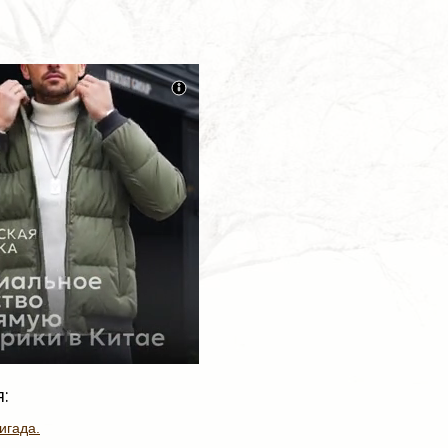
:
игада.