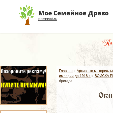
Мое Семейное Древо
pomnirod.ru
На о
Главная
»
Архивные материалы
империи до 1918 г.
»
ВОЙСКА Р
бригада.
Общ