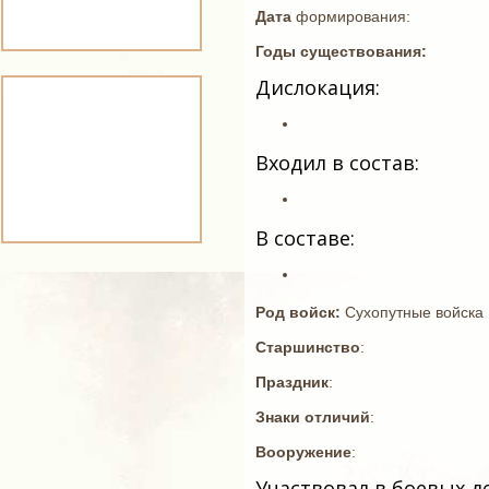
Дата
формирования:
Годы существования:
Дислокация:
Входил в состав:
В составе:
Род войск:
Сухопутные войска
Старшинство
:
Праздник
:
Знаки отличий
:
Вооружение
:
Участвовал в боевых д