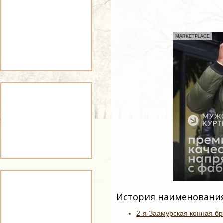
MARKETPLACE
История наименования
2-я Заамурская конная бр