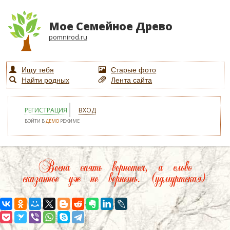
Мое Семейное Древо
pomnirod.ru
Ищу тебя
Старые фото
Найти родных
Лента сайта
РЕГИСТРАЦИЯ
ВХОД
ВОЙТИ В
ДЕМО
РЕЖИМЕ
Весна опять вернется, а слово
сказанное уж не вернешь. (удмуртская)