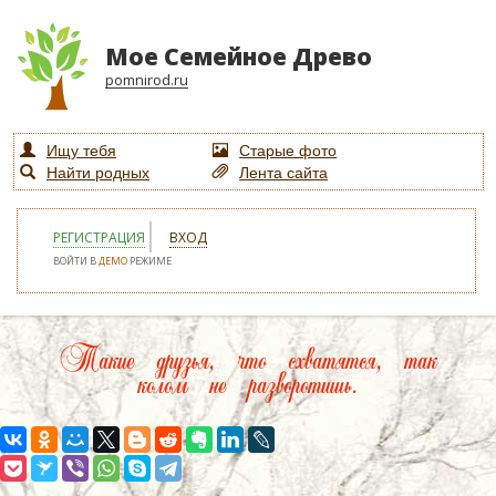
Мое Семейное Древо
pomnirod.ru
Ищу тебя
Старые фото
Найти родных
Лента сайта
РЕГИСТРАЦИЯ
ВХОД
ВОЙТИ В
ДЕМО
РЕЖИМЕ
Такие друзья, что схватятся, так
колом не разворотишь.