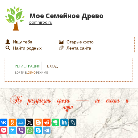
Мое Семейное Древо
pomnirod.ru
Ищу тебя
Старые фото
Найти родных
Лента сайта
РЕГИСТРАЦИЯ
ВХОД
ВОЙТИ В
ДЕМО
РЕЖИМЕ
Не разгрызть ореха — не съесть и
ядра.