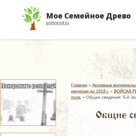
Мое Семейное Древо
pomnirod.ru
Главная
»
Архивные материалы
империи до 1918 г.
»
ВОЙСКА Р
полк.
»
Общие сведения: 5-й За
Общие св