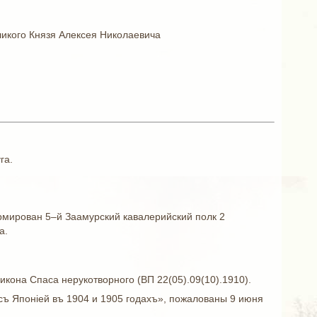
ликого Князя Алексея Николаевича
га.
рмирован 5–й Заамурский кавалерийский полк 2
а.
икона Спаса нерукотворного (ВП 22(05).09(10).1910).
йну съ Японiей въ 1904 и 1905 годахъ», пожалованы 9 июня