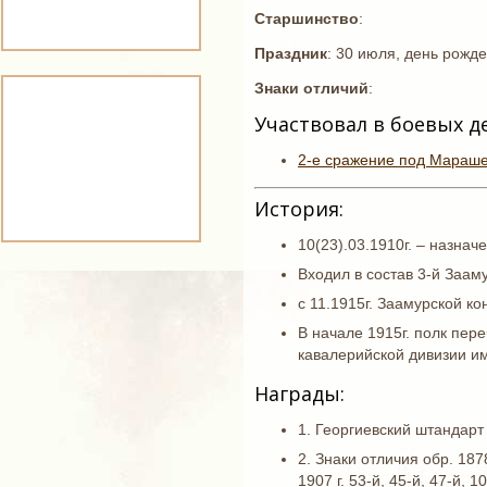
Старшинство
:
Праздник
: 30 июля, день рожд
Знаки отличий
:
Участвовал в боевых д
2-е сражение под Мараш
История:
10(23).03.1910г. – назна
Входил в состав 3-й Зааму
с 11.1915г. Заамурской ко
В начале 1915г. полк пе
кавалерийской дивизии им
Награды:
1. Георгиевский штандарт
2. Знаки отличия обр. 187
1907 г. 53-й, 45-й, 47-й,