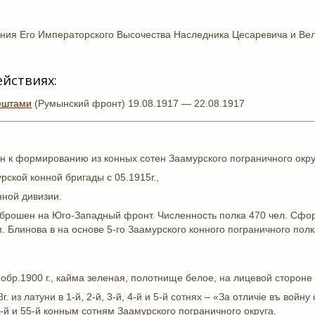
ения Его Императорского Высочества Наследника Цесаревича и Ве
ействиях:
ештами
(Румынский фронт) 19.08.1917 — 22.08.1917
чен к формированию из конных сотен Заамурского пограничного окру
рской конной бригады с 05.1915г.,
нной дивизии.
реброшен на Юго-Западный фронт. Численность полка 470 чел. Сфо
. Блинова в на основе 5-го Заамурского конного пограничного полк
 обр.1900 г., кайма зеленая, полотнище белое, на лицевой стороне 
8г. из латуни в 1-й, 2-й, 3-й, 4-й и 5-й сотнях – «За отличiе въ во
 10-й и 55-й конным сотням Заамурского пограничного округа.