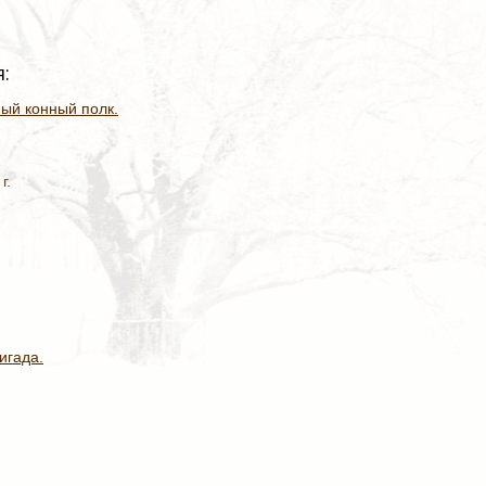
:
ный конный полк.
г.
игада.