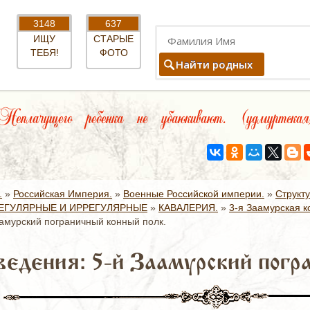
3148
637
ИЩУ
СТАРЫЕ
ТЕБЯ!
ФОТО
Найти родных
Неплачущего ребенка не убаюкивают. (удмуртская
.
»
Российская Империя.
»
Военные Российской империи.
»
Структ
ЕГУЛЯРНЫЕ И ИРРЕГУЛЯРНЫЕ
»
КАВАЛЕРИЯ.
»
3-я Заамурская к
амурский пограничный конный полк.
едения: 5-й Заамурский погр