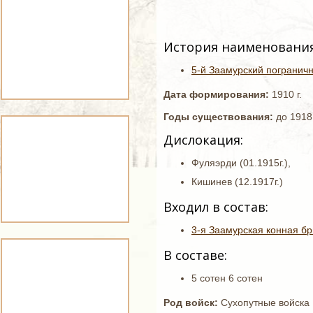
История наименования
5-й Заамурский погранич
Дата формирования:
1910 г.
Годы существования:
до 1918 
Дислокация:
Фуляэрди (01.1915г.),
Кишинев (12.1917г.)
Входил в состав:
3-я Заамурская конная бр
В составе:
5 сотен 6 сотен
Род войск:
Сухопутные войска