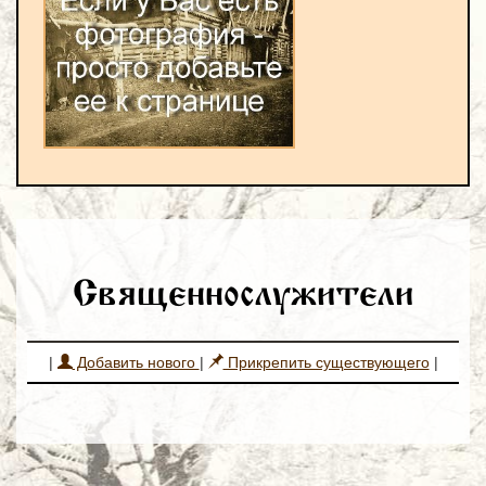
Священнослужители
|
Добавить нового
|
Прикрепить существующего
|