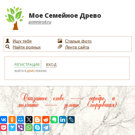
Мое Семейное Древо
pomnirod.ru
Ищу тебя
Старые фото
Найти родных
Лента сайта
РЕГИСТРАЦИЯ
ВХОД
ВОЙТИ В
ДЕМО
РЕЖИМЕ
Сказанное слово — серебро, а
молчание — золото. (мордовская)