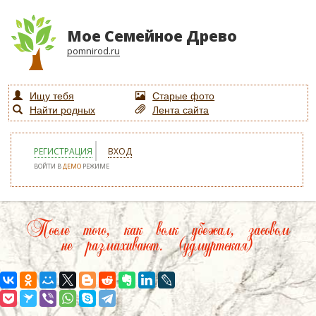
Мое Семейное Древо
pomnirod.ru
Ищу тебя
Старые фото
Найти родных
Лента сайта
РЕГИСТРАЦИЯ
ВХОД
ВОЙТИ В
ДЕМО
РЕЖИМЕ
После того, как волк убежал, засовом
не размахивают. (удмуртская)