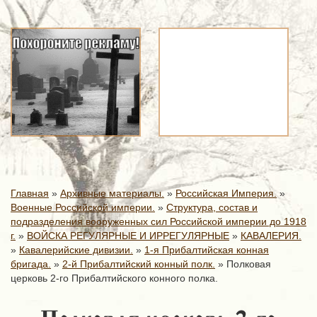
Главная
»
Архивные материалы.
»
Российская Империя.
»
Военные Российской империи.
»
Структура, состав и
подразделения вооруженных сил Российской империи до 1918
г.
»
ВОЙСКА РЕГУЛЯРНЫЕ И ИРРЕГУЛЯРНЫЕ
»
КАВАЛЕРИЯ.
»
Кавалерийские дивизии.
»
1-я Прибалтийская конная
бригада.
»
2-й Прибалтийский конный полк.
»
Полковая
церковь 2-го Прибалтийского конного полка.