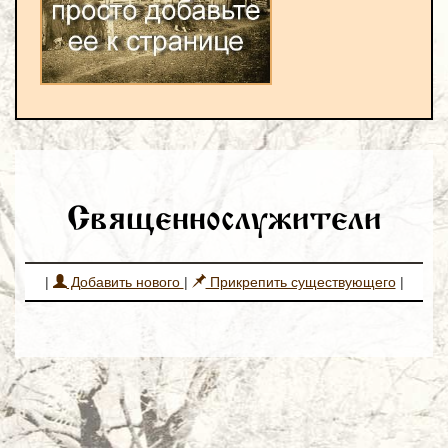
Священнослужители
|
Добавить нового
|
Прикрепить существующего
|