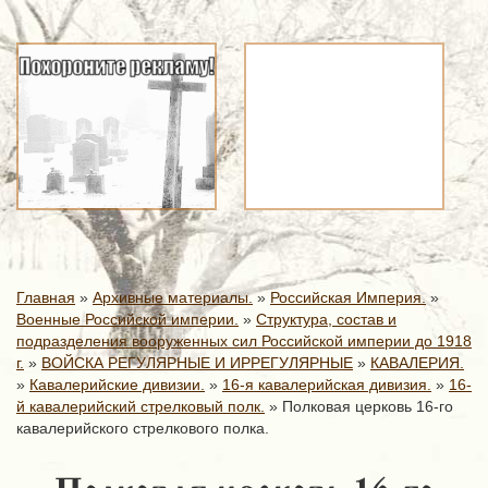
Главная
»
Архивные материалы.
»
Российская Империя.
»
Военные Российской империи.
»
Структура, состав и
подразделения вооруженных сил Российской империи до 1918
г.
»
ВОЙСКА РЕГУЛЯРНЫЕ И ИРРЕГУЛЯРНЫЕ
»
КАВАЛЕРИЯ.
»
Кавалерийские дивизии.
»
16-я кавалерийская дивизия.
»
16-
й кавалерийский стрелковый полк.
»
Полковая церковь 16-го
кавалерийского стрелкового полка.