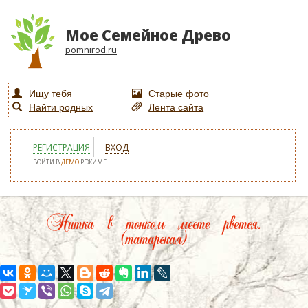
Мое Семейное Древо
pomnirod.ru
Ищу тебя
Старые фото
Найти родных
Лента сайта
РЕГИСТРАЦИЯ
ВХОД
ВОЙТИ В
ДЕМО
РЕЖИМЕ
Нитка в тонком месте рвется.
(татарская)