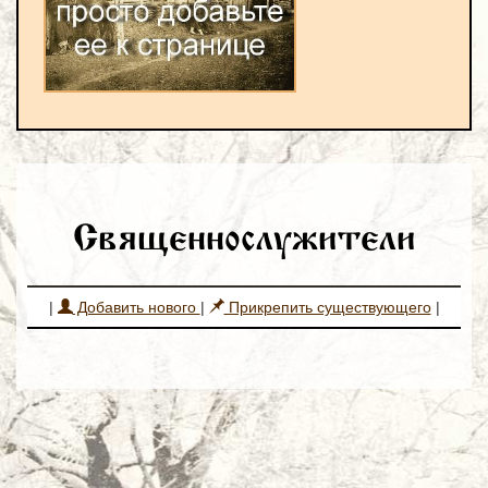
Священнослужители
|
Добавить нового
|
Прикрепить существующего
|